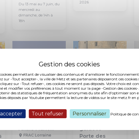
2026
Du 13 mai au 7 juin, du
mercredi au
dimanche, de 14h à
18h
es cookies permettant de visualiser des contenus et d'améliorer le fonctionnement
ez sur -Tout accepter-, la ville de Metz et ses partenaires déposeront ces cookies 
 cliquez sur -Tout refuser-, ces cookies ne seront pas déposés. Votre choix est co
é et modifier vos préférences à tout moment sur la page -Gestion des cookies-.
nir des statistiques de fréquentation anonymes du site afin d'optimiser son 
okies déposés par Youtube permettent la lecture de vidéos sur le site metz.fr e
Exposition
Visite
Visite guidée
Art Contemporain
Patrimoine
 accepter
Tout refuser
Personnaliser
Politique de con
Degrés Est :
Visites
Anaïs Marion
guidées -
FRAC Lorraine
s
Porte des