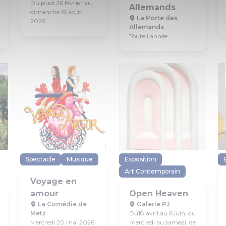
Du jeudi 26 février au
Allemands
dimanche 16 août
La Porte des
2026
Allemands
Toute l'année
Spectacle
Musique
Exposition
Art Contemporain
Voyage en
amour
Open Heaven
La Comédie de
Galerie PJ
Metz
Du18 avril au 6 juin, du
Mercredi 20 mai 2026
mercredi au samedi, de