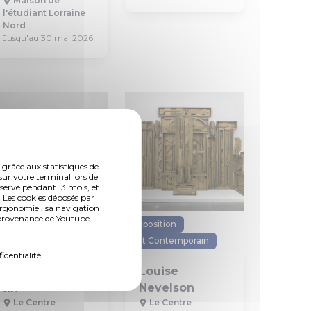
Maison de
l'étudiant Lorraine
Nord
Jusqu'au 30 mai 2026
 grâce aux statistiques de
sur votre terminal lors de
nservé pendant 13 mois, et
 Les cookies déposés par
ergonomie , sa navigation
n provenance de Youtube.
Exposition
Exposition
Art Contemporain
Art Contemporain
fidentialité
Dimanche sans
Louise
fin
Nevelson
Le Centre
Le Centre