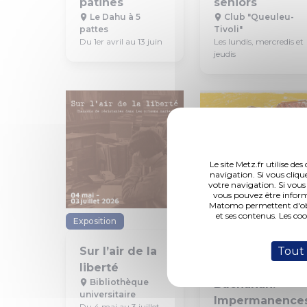
patines
seniors
Le Dahu à 5
Club "Queuleu-
pattes
Tivoli"
Du 1er avril au 13 juin
Les lundis, mercredis et
jeudis
Le site Metz.fr utilise d
navigation. Si vous cliqu
votre navigation. Si vous
vous pouvez être inform
Matomo permettent d'obte
et ses contenus. Les co
Exposition
Exposition
Art Contemporain
Tout
Sur l’air de la
liberté
Beverly
Bibliothèque
Buchanan.
universitaire
Impermanence
Du 4 mai au 3 juillet