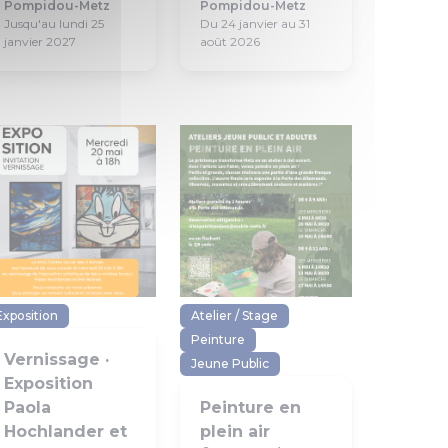
Pompidou-Metz
Pompidou-Metz
Jusqu'au lundi 25
Du 24 janvier au 31
janvier 2027
août 2026
Exposition
Atelier / Stage
Peinture
Vernissage ·
Jeune Public
Exposition
Paola
Peinture en
Hochlander et
plein air