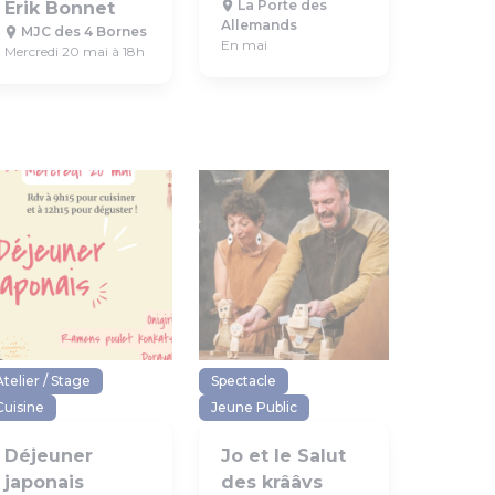
La Porte des
Erik Bonnet
Allemands
MJC des 4 Bornes
En mai
Mercredi 20 mai à 18h
Atelier / Stage
Spectacle
Cuisine
Jeune Public
Déjeuner
Jo et le Salut
japonais
des krââvs