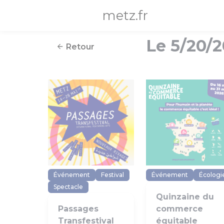
Panneau de gestion des cookies
metz.fr
Le 5/20/
Retour
Événement
Festival
Événement
Écologi
Spectacle
Quinzaine du
Passages
commerce
Transfestival
équitable