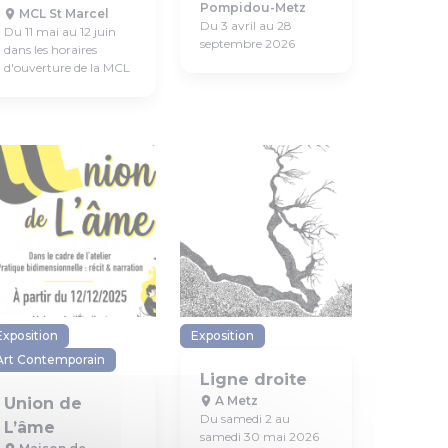
Pompidou-Metz
MCL St Marcel
Du 3 avril au 28
Du 11 mai au 12 juin
septembre 2026
dans les horaires
d'ouverture de la MCL
Exposition
Exposition
Art Contemporain
Ligne droite
A Metz
Union de
Du samedi 2 au
L’âme
samedi 30 mai 2026