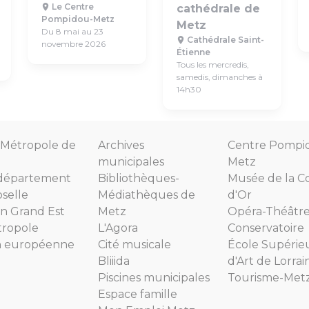
Le Centre
cathédrale de
Pompidou-Metz
Metz
Du 8 mai au 23
Cathédrale Saint-
novembre 2026
Étienne
Tous les mercredis,
samedis, dimanches à
14h30
Métropole de
Archives
Centre Pompi
municipales
Metz
département
Bibliothèques-
Musée de la C
selle
Médiathèques de
d'Or
n Grand Est
Metz
Opéra-Théâtr
tropole
L'Agora
Conservatoire
n européenne
Cité musicale
École Supérie
Bliiida
d'Art de Lorrai
Piscines municipales
Tourisme-Met
Espace famille