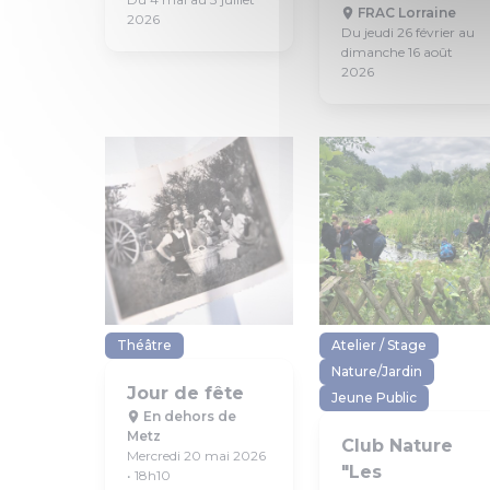
FRAC Lorraine
2026
Du jeudi 26 février au
dimanche 16 août
2026
Théâtre
Atelier / Stage
Nature/Jardin
Jour de fête
Jeune Public
En dehors de
Metz
Club Nature
Mercredi 20 mai 2026
"Les
• 18h10