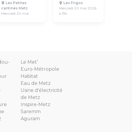
Les Petites
Les Frigos
cantines Metz
Mercredi 20 mai 2026
Mercredi 20 mai
à 15h
dou-
Le Met’
Euro-Métropole
our
Habitat
Eau de Metz
e
Usine d'électricité
de Metz
ure
Inspire-Metz
ne
Saremm
z
Aguram