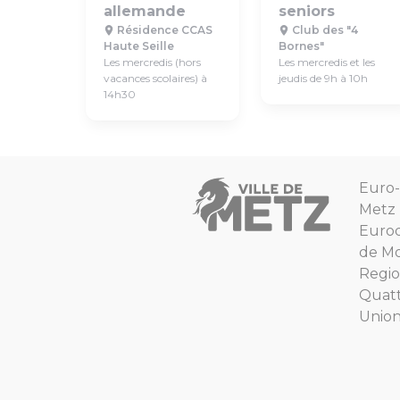
allemande
seniors
Résidence CCAS
Club des "4
Haute Seille
Bornes"
Les mercredis (hors
Les mercredis et les
vacances scolaires) à
jeudis de 9h à 10h
14h30
Euro-
Metz
Euro
de Mo
Regio
Quat
Unio