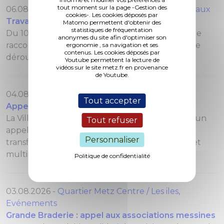
tout moment sur la page -Gestion des
06.08.2026 -
Quartier Plantières-Queuleu
,
Travaux
cookies-. Les cookies déposés par
Travaux rue des Frères Lacretelle
Matomo permettent d'obtenir des
statistiques de fréquentation
Du 10 août au 11 septembre 2026, des travaux de
anonymes du site afin d'optimiser son
raccordement au réseau de chauffage urbain se
ergonomie , sa navigation et ses
contenus. Les cookies déposés par
déroulent rue des Frères Lacretelle.
Youtube permettent la lecture de
vidéos sur le site metz.fr en provenance
de Youtube.
04.08.2026 -
Culture
Tout accepter
Appel à projets : résidence transfrontalière
La Ville de Metz, Bliiida et les Rotondes lancent un
Tout refuser
appel à projets pour deux résidences
Personnaliser
transfrontalières dédiées aux arts numériques et
multimédia.
Politique de confidentialité
03.08.2026 -
Quartier Metz Centre / Les iles
,
Evénements
Grande Braderie : appel aux associations messines