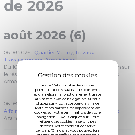
de 2026
août 2026 (6)
06.08.2026 -
Quartier Magny
,
Travaux
Travaux rue des Armoisières
Du 10 au 14 août 2026, des travaux de réparation sur
le réseau d’assainissement se déroulent rue des
Armoisières.
Le site Metz.fr utilise des cookies
permettant de visualiser des contenus
et d'améliorer le fonctionnement grâce
aux statistiques de navigation. Si vous
06.08.2026 -
A l'agenda
cliquez sur -Tout accepter-, la ville de
Metz et ses partenaires déposeront ces
A faire, à voir ce week-end du 7 août au 9 août
cookies sur votre terminal lors de votre
navigation. Si vous cliquez sur -Tout
A faire, à voir ce week-end du 7 août au 9 août.
refuser-, ces cookies ne seront pas
déposés. Votre choix est conservé
pendant 13 mois, et vous pouvez être
informé et modifier vos préférences à