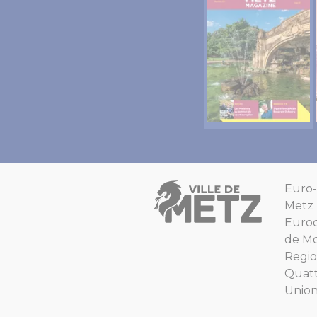
Euro-
Metz
Euro
de Mo
Regio
Quat
Unio