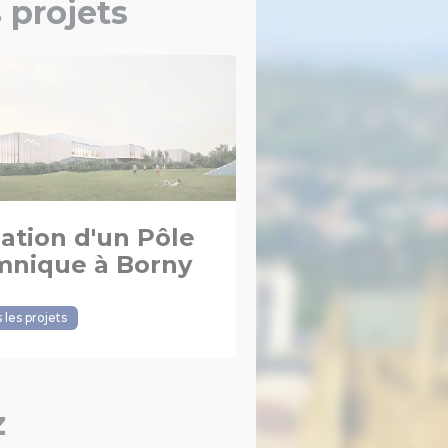
 projets
ation d'un Pôle
mnique à Borny
 les projets
z