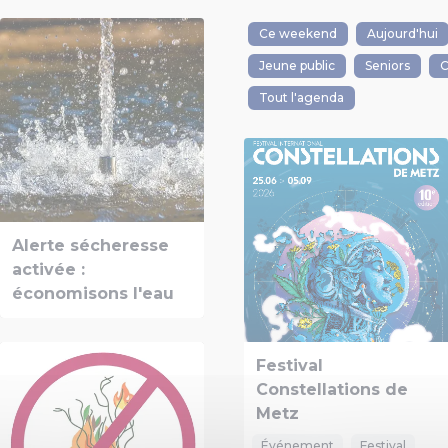
Ce weekend
Aujourd'hui
Jeune public
Seniors
C
Tout l'agenda
Alerte sécheresse
activée :
économisons l'eau
Festival
Constellations de
Metz
Événement
Festival