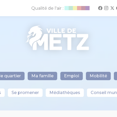
Qualité de l'air :
e quartier
Ma famille
Emploi
Mobilité
s
Se promener
Médiathèques
Conseil muni