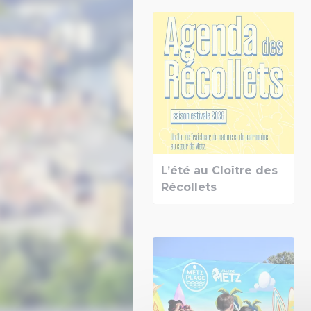
L’été au Cloître des
Récollets