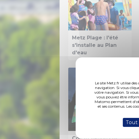
Metz Plage : l'été
s'installe au Plan
d'eau
Le site Metz.fr utilise d
navigation. Si vous cliqu
votre navigation. Si vous
vous pouvez être inform
Matomo permettent d'obte
et ses contenus. Les co
Tout
Constellations de