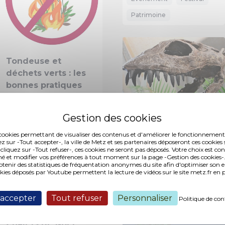
Patrimoine
Tondeuse et
déchets verts : les
bonnes pratiques
es cookies permettant de visualiser des contenus et d'améliorer le fonctionnement
ez sur -Tout accepter-, la ville de Metz et ses partenaires déposeront ces cookies 
 cliquez sur -Tout refuser-, ces cookies ne seront pas déposés. Votre choix est co
Du Big Bang à
é et modifier vos préférences à tout moment sur la page -Gestion des cookies-.
l’Homme
nir des statistiques de fréquentation anonymes du site afin d'optimiser son 
okies déposés par Youtube permettent la lecture de vidéos sur le site metz.fr e
Exposition
 accepter
Tout refuser
Personnaliser
Politique de con
Chalets de Noël