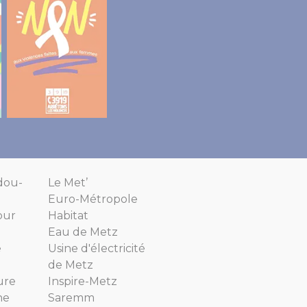
dou-
Le Met’
Euro-Métropole
our
Habitat
Eau de Metz
e
Usine d'électricité
de Metz
ure
Inspire-Metz
ne
Saremm