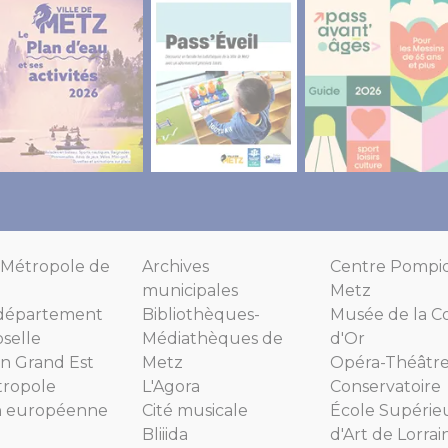
Métropole de
Archives
Centre Pompi
municipales
Metz
département
Bibliothèques-
Musée de la C
selle
Médiathèques de
d'Or
n Grand Est
Metz
Opéra-Théâtr
tropole
L'Agora
Conservatoire
n européenne
Cité musicale
École Supérie
Bliiida
d'Art de Lorrai