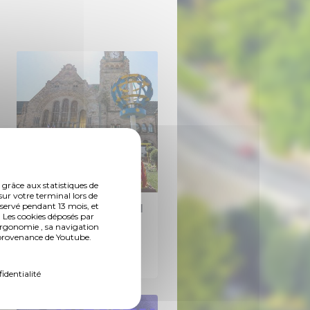
 grâce aux statistiques de
sur votre terminal lors de
nservé pendant 13 mois, et
Jardin éphémère "Il
 Les cookies déposés par
faut cultiver notre
ergonomie , sa navigation
n provenance de Youtube.
jardin"
Événement
Visite
fidentialité