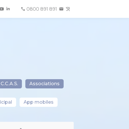
0800 891 891
C.C.A.S.
Associations
cipal
App mobiles