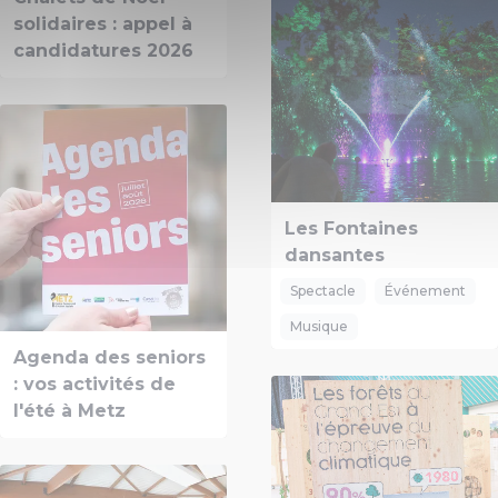
solidaires : appel à
candidatures 2026
Les Fontaines
dansantes
Spectacle
Événement
Musique
Agenda des seniors
: vos activités de
l'été à Metz