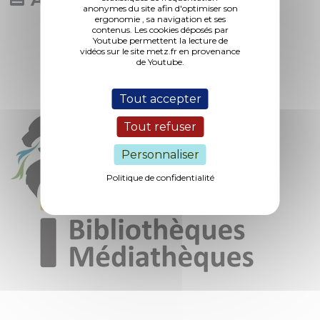
Toute l'actualité
anonymes du site afin d'optimiser son
ergonomie , sa navigation et ses
contenus. Les cookies déposés par
Youtube permettent la lecture de
vidéos sur le site metz.fr en provenance
de Youtube.
Tout accepter
Tout refuser
Personnaliser
Politique de confidentialité