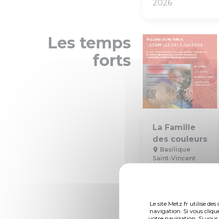
2026
Les temps
forts
La Famille
des couleurs
Basilique
Saint-Vincent
Vendredis 10 juillet,
7 août, 21 août à
14h30
Le site Metz.fr utilise d
navigation. Si vous cliqu
votre navigation. Si vous