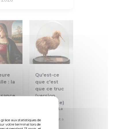
eure
Qu'est-ce
le : la
que c'est
que ce truc
ssance
(version
 de La
sensorielle)
Or
Musée de La
7 août à
Cour d'Or
Vendredi 7 août à
 grâce aux statistiques de
sur votre terminal lors de
14h30
nservé pendant 13 mois, et