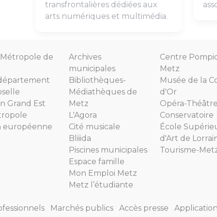
transfrontalières dédiées aux
ass
arts numériques et multimédia.
Métropole de
Archives
Centre Pompi
municipales
Metz
département
Bibliothèques-
Musée de la C
selle
Médiathèques de
d'Or
n Grand Est
Metz
Opéra-Théâtr
tropole
L'Agora
Conservatoire
n européenne
Cité musicale
École Supérie
Bliiida
d'Art de Lorrai
Piscines municipales
Tourisme-Met
Espace famille
Mon Emploi Metz
Metz l’étudiante
ofessionnels
Marchés publics
Accès presse
Applicatio