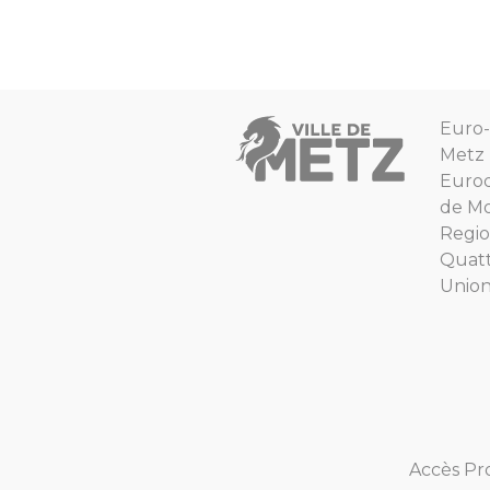
Euro-
Metz
Euro
de Mo
Regio
Quat
Unio
Accès Pr