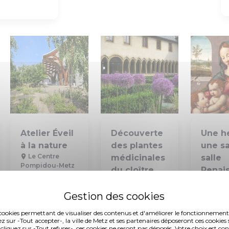
Atelier Éveil
Découverte
Une h
à la nature
des plantes
une sal
Le Centre
médicinales
salle
Pompidou-Metz
du cloître
Renai
Vendredis 17 juillet,
Musée
des
24 juillet, 7 août et
Cour d'
21 août à 10h
Récollets
Vendredi 
Cloître des
10h30
es cookies permettant de visualiser des contenus et d'améliorer le fonctionnement
Récollets
ez sur -Tout accepter-, la ville de Metz et ses partenaires déposeront ces cookies 
Les mardis et
 cliquez sur -Tout refuser-, ces cookies ne seront pas déposés. Votre choix est co