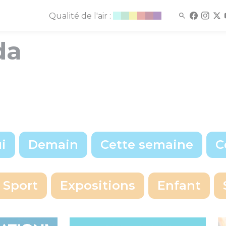
Qualité de l'air :
da
i
Demain
Cette semaine
C
écise
Voir les événements à cette date
Sport
Expositions
Enfant