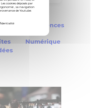
 Les cookies déposés par
ergonomie , sa navigation
n provenance de Youtube.
fidentialité
nesse
Conférences
ites
Numérique
dées