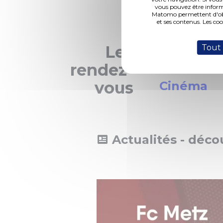
vous pouvez être inform
Matomo permettent d'obte
et ses contenus. Les co
Les
Tout
Spectacles
rendez-
vous
Cinéma
Actualités - déco