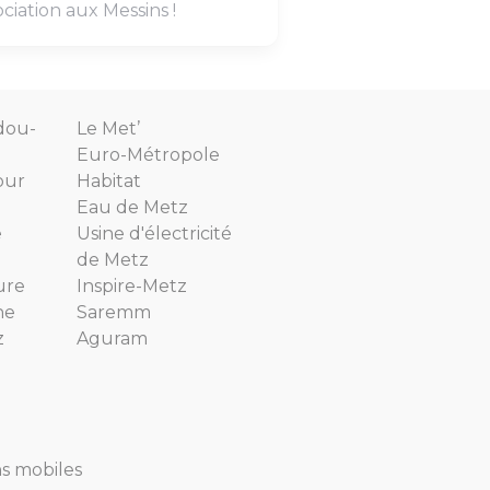
ociation aux Messins !
dou-
Le Met’
Euro-Métropole
our
Habitat
Eau de Metz
e
Usine d'électricité
de Metz
ure
Inspire-Metz
ne
Saremm
z
Aguram
ns mobiles