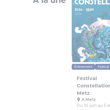
A la une
Événement
Festival
Festival
Constellatio
Metz
A Metz
Du 25 juin au 5