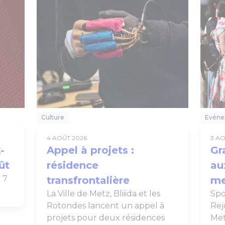
Culture
Evéne
4 AOÛT 2026
3 A
-
Appel à projets :
Gr
ût
résidence
au
 7
transfrontalière
me
La Ville de Metz, Bliiida et les
Spor
Rotondes lancent un appel à
Rej
projets pour deux résidences
Met