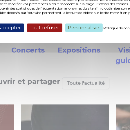
vendredis, du 2 juin
é et modifier vos préférences à tout moment sur la page -Gestion des cookies-.
au 2 octobre 2026
nir des statistiques de fréquentation anonymes du site afin d'optimiser son 
okies déposés par Youtube permettent la lecture de vidéos sur le site metz.fr e
 accepter
Tout refuser
Personnaliser
Politique de con
Théâtre
Sports
Jeu
Concerts
Expositions
Vis
gui
uvrir et partager
Toute l'actualité