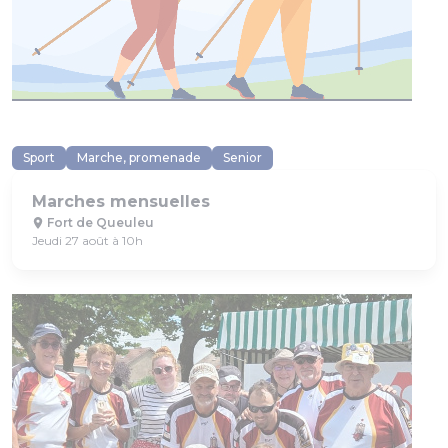
Sport
Marche, promenade
Senior
Marches mensuelles
Fort de Queuleu
Jeudi 27 août à 10h