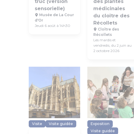
truc (version
des plantes
sensorielle)
médicinales
Musée de La Cour
du cloître des
d'Or
Récollets
Jeudi 6 août à 14h30
Cloître des
Récollets
Les mardis et
vendredis, du 2 juin au
2 octobre 2026
Visite
Visite guidée
Exposition
Visite guidée