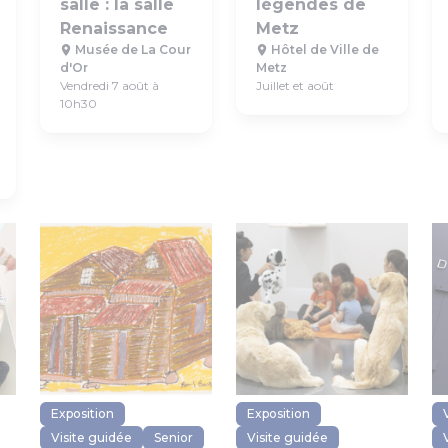
salle : la salle
légendes de
Renaissance
Metz
Musée de La Cour
Hôtel de Ville de
d'Or
Metz
Vendredi 7 août à
Juillet et août
10h30
Exposition
Exposition
Visite guidée
Senior
Visite guidée