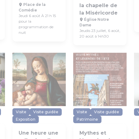
Place de la
la chapelle de
Comédie
la Miséricorde
Jeudi 6 août À 21 h 15
Église Notre
pour la
Dame
programmation de
Jeudis 23 juillet, 6 août,
nuit
20 août à 14h30
Visite
Visite guidée
Visite
Visite guidée
Exposition
Patrimoine
Une heure une
Mythes et