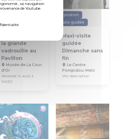
ergonomie , sa navigation
n provenance de Youtube.
Visite
Visite guidée
Exposition
Jeune Public
Visite guidée
fidentialité
Visite familles
Maxi-visite
la grande
guidée
vadrouille au
Dimanche sans
Pavillon
fin
Musée de La Cour
Le Centre
d'Or
Pompidou-Metz
Vendredi 14 août à
Voir description
14h30