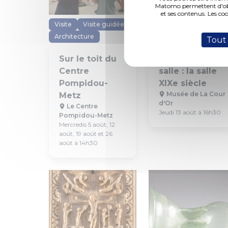
Matomo permettent d'obte
et ses contenus. Les co
Visite
Visite guidée
Visite
Visite guidée
Architecture
Exposition
Tout
Sur le toit du
Une heure une
Centre
salle : la salle
Pompidou-
XIXe siècle
Musée de La Cour
Metz
d'Or
Le Centre
Jeudi 13 août à 16h30
Pompidou-Metz
Mercredis 5 août, 12
août, 19 août et 26
août à 14h30