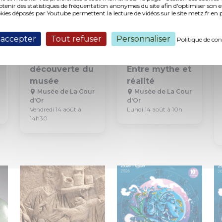
nir des statistiques de fréquentation anonymes du site afin d'optimiser son 
okies déposés par Youtube permettent la lecture de vidéos sur le site metz.fr e
Visite
Visite guidée
Visite
Visite guidée
Exposition
Jeune Public
 accepter
Tout refuser
Personnaliser
Politique de con
Visite
Visite familles
découverte du
Entre mythe et
musée
réalité
Musée de La Cour
Musée de La Cour
d'Or
d'Or
Vendredi 14 août à
Lundi 14 août à 10h
14h30