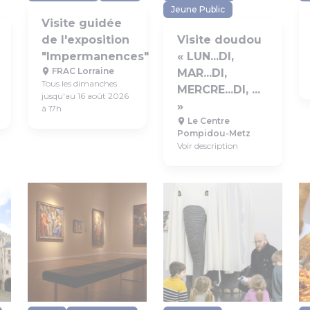
Jeune Public
Visite guidée
de l'exposition
Visite doudou
"Impermanences"
« LUN...DI,
FRAC Lorraine
MAR...DI,
Tous les dimanches
MERCRE...DI, ...
jusqu'au 16 août 2026
»
à 17h
Le Centre
Pompidou-Metz
Voir description