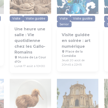
Visite
Visite guidée
Visite
Visite guidée
Senior
Une heure une
salle : Vie
Visite guidée
quotidienne
en soirée : art
chez les Gallo-
numérique
Place de la
Romains
Comédie
Musée de La Cour
Jeudi 20 août de
d'Or
20h45 à 22h15
Lundi 17 août à 10h30