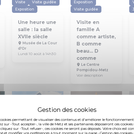
Visite
Visite guidée
Exposition
Exposition
Visite guidée
Une heure une
Visite en
salle : la salle
famille A
XVIIe siècle
comme artiste,
Musée de La Cour
B comme
d'Or
beau... D
Lundi 10 août à 14h30
comme
Le Centre
Pompidou-Metz
Voir description
es cookies permettant de visualiser des contenus et d'améliorer le fonctionnement
ez sur -Tout accepter-, la ville de Metz et ses partenaires déposeront ces cookies 
 cliquez sur -Tout refuser-, ces cookies ne seront pas déposés. Votre choix est co
é et modifier vos préférences à tout moment sur la page -Gestion des cookies-.