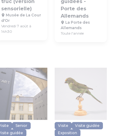
truc (version
guidées -
sensorielle)
Porte des
Musée de La Cour
Allemands
d'Or
La Porte des
Vendredi 7 août à
Allemands
14h30
Toute l'année
Visite
Senior
Visite
Visite guidée
Visite guidée
Exposition