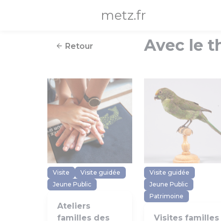
Panneau de gestion des cookies
metz.fr
Avec le t
Retour
Visite
Visite guidée
Visite guidée
Jeune Public
Jeune Public
Patrimoine
Ateliers
familles des
Visites familles