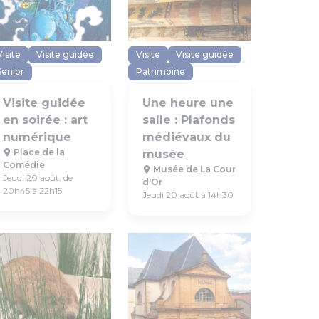
Visite
Visite guidée
Visite
Visite guidée
Senior
Patrimoine
Visite guidée
Une heure une
en soirée : art
salle : Plafonds
numérique
médiévaux du
Place de la
musée
Comédie
Musée de La Cour
Jeudi 20 août, de
d'Or
20h45 à 22h15
Jeudi 20 août à 14h30