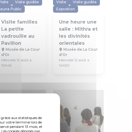
Visite
Visite guidée
Visite
Visite guidée
Jeune Public
Exposition
Visite familles
Une heure une
La petite
salle : Mithra et
vadrouille au
les divinités
Pavillon
orientales
Musée de La Cour
Musée de La Cour
d'Or
d'Or
Mercredi 12 août à
Mercredi 12 août à
10h45
14h30
 grâce aux statistiques de
sur votre terminal lors de
nservé pendant 13 mois, et
 Les cookies déposés par