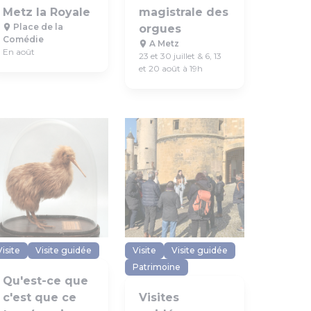
Metz la Royale
magistrale des
Place de la
orgues
Comédie
A Metz
En août
23 et 30 juillet & 6, 13
et 20 août à 19h
Visite
Visite guidée
Visite
Visite guidée
Patrimoine
Qu'est-ce que
c'est que ce
Visites