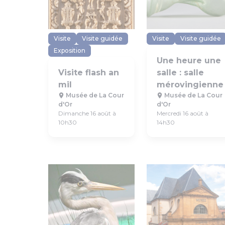
Visite
Visite guidée
Visite
Visite guidée
Exposition
Une heure une
Visite flash an
salle : salle
mil
mérovingienne
Musée de La Cour
Musée de La Cour
d'Or
d'Or
Dimanche 16 août à
Mercredi 16 août à
10h30
14h30