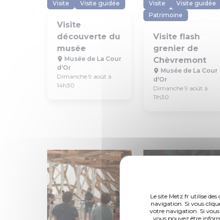
Visite
Visite guidée
Visite
Visite guidée
Patrimoine
Visite
découverte du
Visite flash
musée
grenier de
Musée de La Cour
Chèvremont
d'Or
Musée de La Cour
Dimanche 9 août à
d'Or
14h30
Dimanche 9 août à
11h30
Le site Metz.fr utilise d
navigation. Si vous cliqu
votre navigation. Si vous
vous pouvez être inform