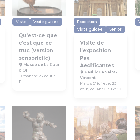
Visite
Visite guidée
Exposition
Visite guidée
Senior
Qu'est-ce que
c'est que ce
Visite de
truc (version
l’exposition
sensorielle)
Pax
Musée de La Cour
Aedificantes
d'Or
Basilique Saint-
Dimanche 23 août à
Vincent
11h
Mardis 21 juillet et 25
août, de 14h30 à 15h30