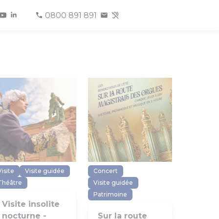
0800 891 891
Visite
Visite guidée
Concert
Théâtre
Visite guidée
Patrimoine
Visite insolite
nocturne -
Sur la route