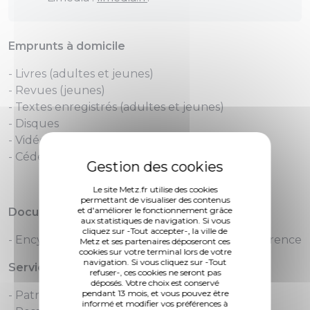
Emprunts à domicile
- Livres (adultes et jeunes)
- Revues (jeunes)
- Textes enregistrés (adultes et jeunes)
- Disques
- Vidéos (DVD)
- Cédéroms jeunes.
Le site Metz.fr utilise des cookies
permettant de visualiser des contenus
et d'améliorer le fonctionnement grâce
Documents à consulter sur place
aux statistiques de navigation. Si vous
cliquez sur -Tout accepter-, la ville de
- Encyclopédies, dictionnaires, ouvrages de référence
Metz et ses partenaires déposeront ces
cookies sur votre terminal lors de votre
navigation. Si vous cliquez sur -Tout
Services spécifiques
refuser-, ces cookies ne seront pas
déposés. Votre choix est conservé
pendant 13 mois, et vous pouvez être
- Patrimoines
informé et modifier vos préférences à