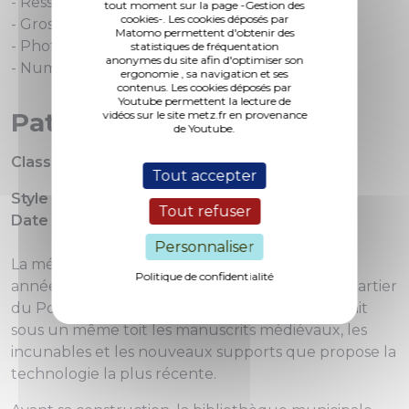
- Ressources Numériques
tout moment sur la page -Gestion des
cookies-. Les cookies déposés par
- Gros caractères
Matomo permettent d'obtenir des
- Photocopier
statistiques de fréquentation
anonymes du site afin d'optimiser son
- Numériser
ergonomie , sa navigation et ses
contenus. Les cookies déposés par
Youtube permettent la lecture de
Patrimoine
vidéos sur le site metz.fr en provenance
de Youtube.
Classement
: Non protégé
Tout accepter
Style architectural :
contemporain
Tout refuser
Date d'édification :
années 1970
Personnaliser
La médiathèque du Pontiffroy est née dans les
Politique de confidentialité
années 1970 à l'occasion de la rénovation du quartier
du Pontiffroy. Ouvert en 1977, le bâtiment réunit
sous un même toit les manuscrits médiévaux, les
incunables et les nouveaux supports que propose la
technologie la plus récente.