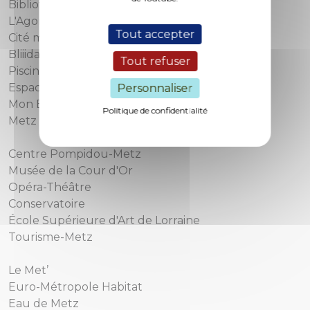
Bibliothèques-Médiathèques de Metz
L'Agora
Tout accepter
Cité musicale
Bliiida
Tout refuser
Piscines municipales
Espace famille
Personnaliser
Mon Emploi Metz
Politique de confidentialité
Metz l’étudiante
Centre Pompidou-Metz
Musée de la Cour d'Or
Opéra-Théâtre
Conservatoire
École Supérieure d'Art de Lorraine
Tourisme-Metz
Le Met’
Euro-Métropole Habitat
Eau de Metz