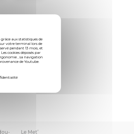
 grâce aux statistiques de
sur votre terminal lors de
nservé pendant 13 mois, et
 Les cookies déposés par
nt le
ergonomie , sa navigation
n provenance de Youtube.
elle
fidentialité
dou-
Le Met’