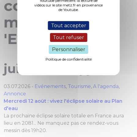
concernant le
Youtube permettent la lecture de
vidéos sur le site metz.fr en provenance
de Youtube.
mot clef
Tout accepter
'Evénements'
Tout refuser
Personnaliser
Politique de confidentialité
juillet 2026 (1)
03.07.2026 -
Evénements
,
Tourisme
,
A l'agenda
,
Annonce
Mercredi 12 août : vivez l'éclipse solaire au Plan
d'eau
La prochaine éclipse solaire totale en France aura
lieu en 2081... Ne manquez pas ce rendez-vous
messin dès 19h20.