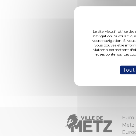
2014
Le site Metz.fr utilise d
navigation. Si vous cliqu
votre navigation. Si vous
vous pouvez être inform
Matomo permettent d'obte
332 Ac
et ses contenus. Les co
Tout
mot c
Euro-
Metz
Euro