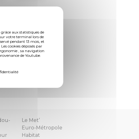
 grâce aux statistiques de
sur votre terminal lors de
nservé pendant 13 mois, et
 Les cookies déposés par
ergonomie , sa navigation
nt le
n provenance de Youtube.
fidentialité
dou-
Le Met’
Euro-Métropole
our
Habitat