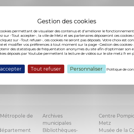
es cookies permettant de visualiser des contenus et d'améliorer le fonctionnement
ez sur -Tout accepter-, la ville de Metz et ses partenaires déposeront ces cookies 
 cliquez sur -Tout refuser-, ces cookies ne seront pas déposés. Votre choix est co
é et modifier vos préférences à tout moment sur la page -Gestion des cookies-.
nir des statistiques de fréquentation anonymes du site afin d'optimiser son 
tualités concerna
okies déposés par Youtube permettent la lecture de vidéos sur le site metz.fr e
 accepter
Tout refuser
Personnaliser
lef 'Urbanisme'
Politique de con
Métropole de
Archives
Centre Pompi
municipales
Metz
département
Bibliothèques-
Musée de la C