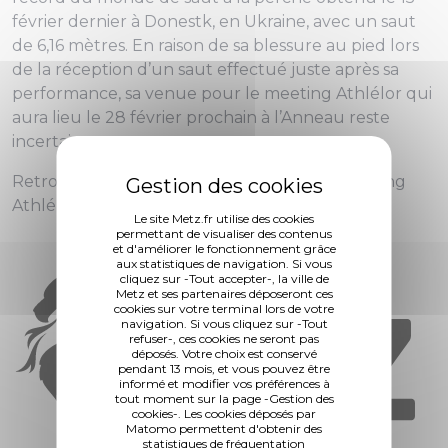
février dernier à Donestk, en Ukraine, avec un saut
de 6,16 mètres. En raison de sa blessure au pied lors
de la réception d’un saut effectué juste après sa
performance, sa venue pour le meeting Athlélor qui
aura lieu le 28 février prochain à l’Anneau reste
incertaine.
Retrouvez toutes les informations sur le meeting
Athlélor en cliquant
ici.
Le site Metz.fr utilise des cookies
permettant de visualiser des contenus
et d'améliorer le fonctionnement grâce
aux statistiques de navigation. Si vous
cliquez sur -Tout accepter-, la ville de
Metz et ses partenaires déposeront ces
cookies sur votre terminal lors de votre
navigation. Si vous cliquez sur -Tout
refuser-, ces cookies ne seront pas
déposés. Votre choix est conservé
pendant 13 mois, et vous pouvez être
informé et modifier vos préférences à
tout moment sur la page -Gestion des
cookies-. Les cookies déposés par
Matomo permettent d'obtenir des
statistiques de fréquentation