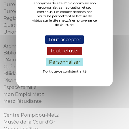
anonymes du site afin d'optimiser son
Euro-Métropole de Metz
ergonomie , sa navigation et ses
Eurodépartement de Moselle
contenus. Les cookies déposés par
Youtube permettent la lecture de
Region Grand Est
vidéos sur le site metz.fr en provenance
de Youtube.
Quattropole
Union européenne
Tout accepter
Archives municipales
Tout refuser
Bibliothèques-Médiathèques de Metz
L'Agora
Personnaliser
Cité musicale
Politique de confidentialité
Bliiida
Piscines municipales
Espace famille
Mon Emploi Metz
Metz l’étudiante
Centre Pompidou-Metz
Musée de la Cour d'Or
Opéra-Théâtre