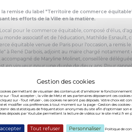
la remise du label "Territoire de commerce équitable" a
ant les efforts de la Ville en la matière.
l Local pour le commerce équitable, composé d'élus, d'
 monde associatif et de l'éducation, Mathilde Esnault, c
rce équitable venue de Paris pour l'occasion, a remis le 
e" à René Darbois, adjoint au maire chargé notammen
e, accompagné de Maryline Molinet, conseillère déléguée à
 est en vigueur pour une durée de deux ans. Pour rappel
erritoire de commerce équitable" depuis novembre 2012.
épondant aux objectifs fixés dans son Agenda 21, fait pre
ensemble de ses agents à l'achat responsable, notamment pa
es cookies permettant de visualiser des contenus et d'améliorer le fonctionnement
ez sur -Tout accepter-, la ville de Metz et ses partenaires déposeront ces cookies 
sé auprès des agents. Par exemple, lors de cérémonies pr
 cliquez sur -Tout refuser-, ces cookies ne seront pas déposés. Votre choix est co
é et modifier vos préférences à tout moment sur la page -Gestion des cookies-.
u commerce équitable qui sont présents sur les tables (ju
nir des statistiques de fréquentation anonymes du site afin d'optimiser son 
 chocolat que l'on trouve dans les colis distribués à l'occas
okies déposés par Youtube permettent la lecture de vidéos sur le site metz.fr e
ment issus du commerce équitable. Les menus des cantin
e tels produits.
 accepter
Tout refuser
Personnaliser
Politique de con