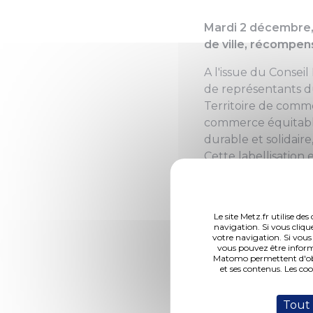
Mardi 2 décembre, 
de ville, récompens
A l'issue du Consei
de représentants du
Territoire de comme
commerce équitabl
durable et solidair
Cette labellisation
déjà le titre de "T
La Ville de Metz, r
Elle sensibilise l'
Le site Metz.fr utilise d
navigation. Si vous cliqu
guide d'achat diffu
votre navigation. Si vous
vous pouvez être inform
sont des produits d
Matomo permettent d'obte
thé, salés, etc.). Le
et ses contenus. Les co
d'année sont égale
incluent eux-aussi d
Tout