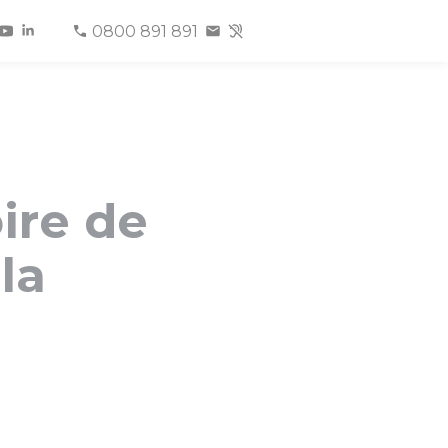
0800 891 891
ire de
la