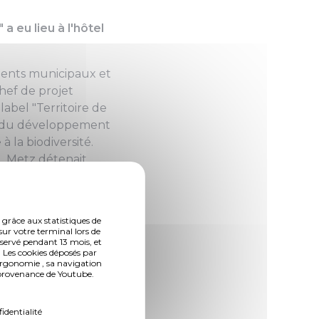
 eu lieu à l'hôtel
agents municipaux et
hef de projet
label "Territoire de
t du développement
 la biodiversité.
, Metz détenait
uve d'exemplarité.
r le biais d'un
 grâce aux statistiques de
sur votre terminal lors de
otocolaires, ce
nservé pendant 13 mois, et
 Les cookies déposés par
s de fruit, café,
ergonomie , sa navigation
ion des fêtes de fin
n provenance de Youtube.
es scolaires
fidentialité