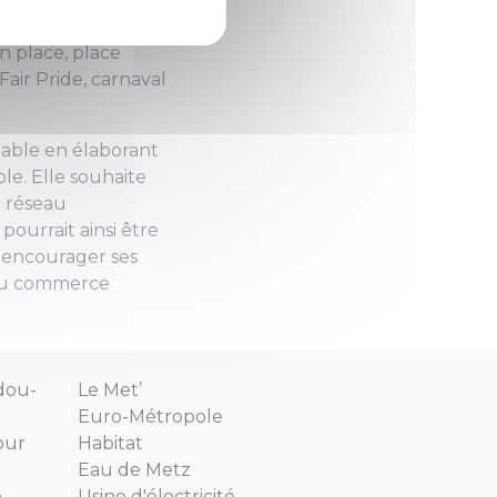
merce équitable,
n place, place
air Pride, carnaval
table en élaborant
le. Elle souhaite
e réseau
pourrait ainsi être
à encourager ses
s du commerce
dou-
Le Met’
Euro-Métropole
our
Habitat
Eau de Metz
e
Usine d'électricité