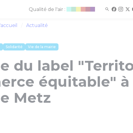
Qualité de l'air :
'accueil
Actualité
e
Solidarité
Vie de la mairie
 du label "Territo
rce équitable" à 
de Metz