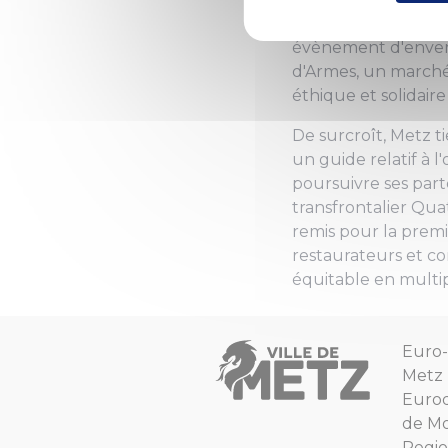
En outre, Metz part
évènement d'envergu
d'Armes, un marché 
éthique et solidai
De surcroît, Metz t
un guide relatif à 
poursuivre ses part
transfrontalier Qua
remis pour la premi
restaurateurs et co
équitable en multipl
Euro-
Metz
Euro
de Mo
Regio