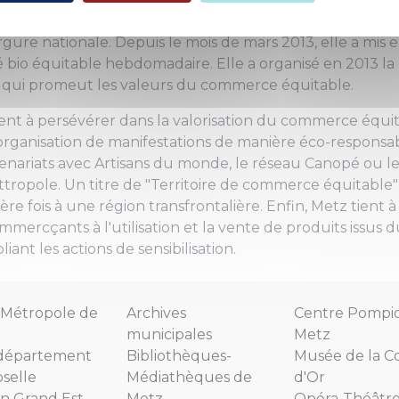
icipe tous les ans au mois de mai à la Quinzaine du com
re nationale. Depuis le mois de mars 2013, elle a mis e
bio équitable hebdomadaire. Elle a organisé en 2013 la F
re qui promeut les valeurs du commerce équitable.
ient à persévérer dans la valorisation du commerce équi
l'organisation de manifestations de manière éco-responsab
enariats avec Artisans du monde, le réseau Canopé ou l
ttropole. Un titre de "Territoire de commerce équitable" 
ère fois à une région transfrontalière. Enfin, Metz tient 
mmercçants à l'utilisation et la vente de produits issu
iant les actions de sensibilisation.
Métropole de
Archives
Centre Pompi
municipales
Metz
département
Bibliothèques-
Musée de la C
selle
Médiathèques de
d'Or
n Grand Est
Metz
Opéra-Théâtr