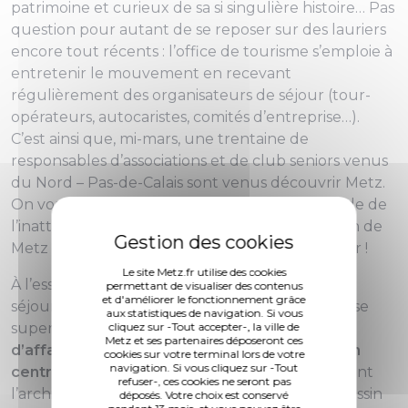
patrimoine et curieux de sa si singulière histoire… Pas
question pour autant de se reposer sur des lauriers
encore tout récents : l’office de tourisme s’emploie à
entretenir le mouvement en recevant
régulièrement des organisateurs de séjour (tour-
opérateurs, autocaristes, comités d’entreprise…).
C’est ainsi que, mi-mars, une trentaine de
responsables d’associations et de club seniors venus
du Nord – Pas-de-Calais sont venus découvrir Metz.
On vous laisse deviner leur réaction, sur le mode de
l’inattendue beauté… Et le résultat : l’inscription de
Metz sur l’itinéraire de nombreux séjours à venir !
Le site Metz.fr utilise des cookies
À l’essor du tourisme urbain, qui concerne des
permettant de visualiser des contenus
et d'améliorer le fonctionnement grâce
séjours de deux ou trois jours, doit maintenant se
aux statistiques de navigation. Si vous
superposer
le développement du tourisme
cliquez sur -Tout accepter-, la ville de
Metz et ses partenaires déposeront ces
d’affaires, qui bénéficiera à partir de 2018 d’un
cookies sur votre terminal lors de votre
navigation. Si vous cliquez sur -Tout
centre des congrès tout beau et tout neuf
, dont
refuser-, ces cookies ne seront pas
l’architecture porte l’identité du patrimoine messin
déposés. Votre choix est conservé