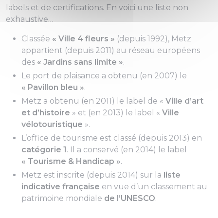
labels et de certifications. En voici une liste non
exhaustive…
Classée
« Ville 4 fleurs »
(depuis 1992), Metz
appartient (depuis 2011) au réseau européens
des
« Jardins sans limite »
.
Le port de plaisance a obtenu (en 2007) le
« Pavillon bleu »
.
Metz a obtenu (en 2011) le label de «
Ville d’art
et d’histoire
» et (en 2013) le label «
Ville
vélotouristique
».
L’office de tourisme est classé (depuis 2013) en
catégorie 1
. Il a conservé (en 2014) le label
« Tourisme & Handicap »
.
Metz est inscrite (depuis 2014) sur la
liste
indicative française
en vue d’un classement au
patrimoine mondiale
de l’UNESCO
.