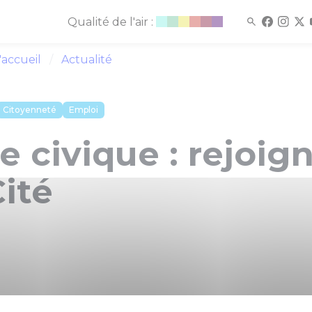
Qualité de l'air :
'accueil
Actualité
Citoyenneté
Emploi
e civique : rejoig
ité
e dès maintenant son appel à candidature pour les 20 je