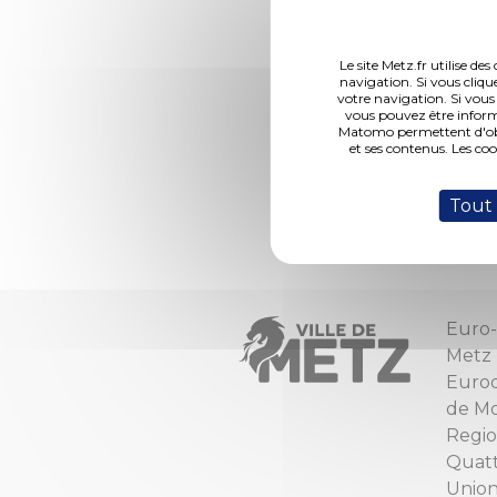
jusqu’à 30 ans pour
civique dès octobre
Le site Metz.fr utilise d
navigation. Si vous cliqu
Comment c
votre navigation. Si vous
vous pouvez être inform
Matomo permettent d'obte
et ses contenus. Les co
Aucune condition d
se rendre sur
www.u
contacter l'associat
Tout
Euro-
Metz
Euro
de Mo
Regio
Quat
Unio