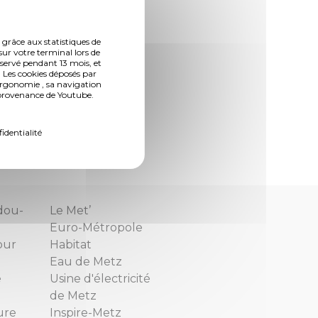
rrer leur Service
 grâce aux statistiques de
sur votre terminal lors de
nservé pendant 13 mois, et
 Les cookies déposés par
ergonomie , sa navigation
n provenance de Youtube.
intéressés peuvent
information. Ou
53 47 70 30.
fidentialité
dou-
Le Met’
Euro-Métropole
our
Habitat
Eau de Metz
e
Usine d'électricité
de Metz
ure
Inspire-Metz