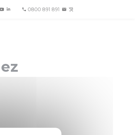
0800 891 891
nez
unes (16-25 ans, et