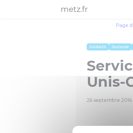
Panneau de gestion des cookies
metz.fr
Page d
Solidarité
Jeunesse
Servic
Unis-C
26 septembre 2016
Unis-Cité Metz
lanc