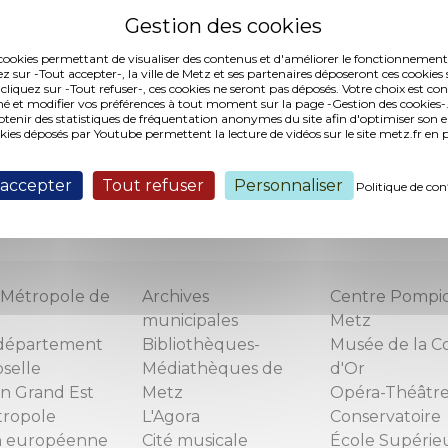
 les jeunes en situation de handicap) qui pourront déma
 2016.
es cookies permettant de visualiser des contenus et d'améliorer le fonctionnement
ez sur -Tout accepter-, la ville de Metz et ses partenaires déposeront ces cookies 
andidater ?
 cliquez sur -Tout refuser-, ces cookies ne seront pas déposés. Votre choix est co
é et modifier vos préférences à tout moment sur la page -Gestion des cookies-.
nir des statistiques de fréquentation anonymes du site afin d'optimiser son 
okies déposés par Youtube permettent la lecture de vidéos sur le site metz.fr e
e diplôme ou de compétences n'est exigée. Les jeunes 
niscite.fr/antenne/metz
pour s’inscrire à une séance d’
ion par mail :
fparisot@uniscite.fr
ou par téléphone au 09 
 accepter
Tout refuser
Personnaliser
Politique de con
Métropole de
Archives
Centre Pompi
municipales
Metz
département
Bibliothèques-
Musée de la C
selle
Médiathèques de
d'Or
n Grand Est
Metz
Opéra-Théâtr
tropole
L'Agora
Conservatoire
n européenne
Cité musicale
École Supérie