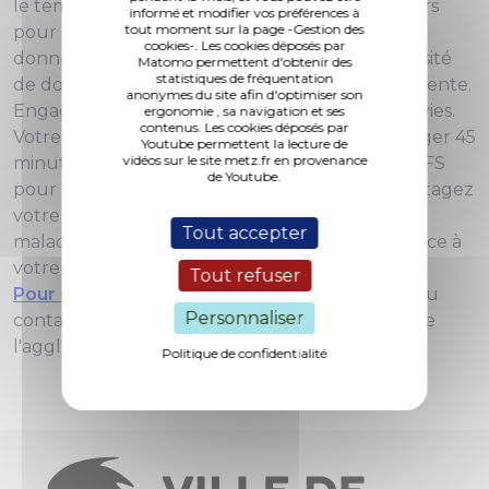
le temps (5 jours pour des plaquettes et 42 jours
informé et modifier vos préférences à
tout moment sur la page -Gestion des
pour des globules rouges). La mobilisation des
cookies-. Les cookies déposés par
donneurs est essentielle chaque jour. La nécessité
Matomo permettent d'obtenir des
statistiques de fréquentation
de donner son sang est quotidienne et permanente.
anonymes du site afin d'optimiser son
Engagezvous ! Prenez le temps de sauver des vies.
ergonomie , sa navigation et ses
contenus. Les cookies déposés par
Votre résolution pour ce mois de janvier : partager 45
Youtube permettent la lecture de
vidéos sur le site metz.fr en provenance
minutes de votre temps avec les équipes de l’EFS
de Youtube.
pour une expérience unique et singulière : partagez
votre pouvoir, donnez votre sang ! 1 million de
Tout accepter
malades pourront être soignés cette année grâce à
votre générosité.
Tout refuser
Pour savoir où donner votre sang, cliquez ici
ou
Personnaliser
contactez directement les donneurs de sang de
l'agglomération messine au 03 87 69 18 82.
Politique de confidentialité