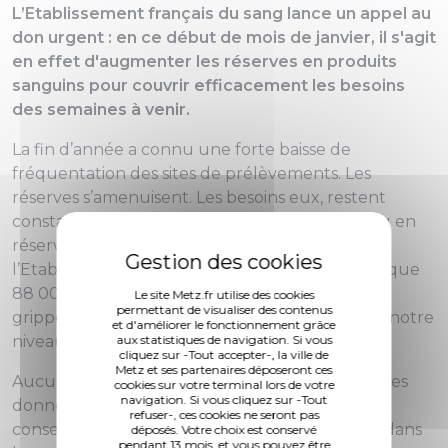
L’Etablissement français du sang lance un appel au
don urgent : en ce début de mois de janvier, il s'agit
en effet d'augmenter les réserves en produits
sanguins pour couvrir efficacement les besoins
des semaines à venir.
La fin d’année a connu une forte baisse de
fréquentation des sites de prélèvements. Les
réserves s’amenuisent. Les besoins eux, restent
constants. L’objectif de 100 000 poches de sang en
réserve à fin décembre n’a pas été atteint,
l’Etablissement français du sang n’en comptait que
88 000 à cette date. Par ailleurs, l’épidémie de
Le site Metz.fr utilise des cookies
permettant de visualiser des contenus
grippe présente aussi un impact important sur notre
et d'améliorer le fonctionnement grâce
niveau de collecte en ce début d’année.
aux statistiques de navigation. Si vous
cliquez sur -Tout accepter-, la ville de
Metz et ses partenaires déposeront ces
Aucun produit ne peut se substituer au sang des
cookies sur votre terminal lors de votre
navigation. Si vous cliquez sur -Tout
donneurs bénévoles. De plus, la durée de
refuser-, ces cookies ne seront pas
conservation des produits sanguins est limitée dans
déposés. Votre choix est conservé
pendant 13 mois, et vous pouvez être