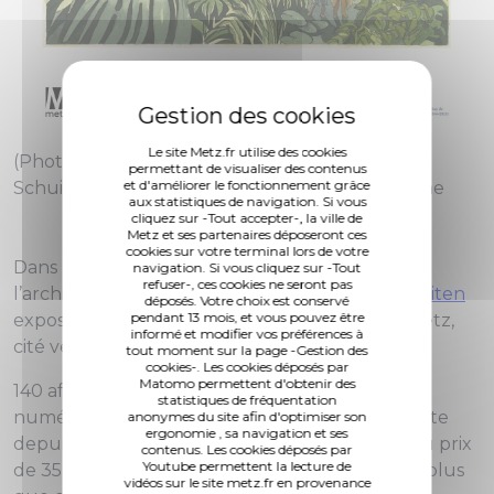
Le site Metz.fr utilise des cookies
(Photo 1 de 1) L'affiche du panorama de Luc
permettant de visualiser des contenus
et d'améliorer le fonctionnement grâce
Schuiten est en vente à la médiathèque Verlaine
aux statistiques de navigation. Si vous
cliquez sur -Tout accepter-, la ville de
Metz et ses partenaires déposeront ces
cookies sur votre terminal lors de votre
Dans le cadre des 150 ans du Jardin botanique,
navigation. Si vous cliquez sur -Tout
refuser-, ces cookies ne seront pas
l’architecte paysagiste utopiste belge
Luc Schuiten
déposés. Votre choix est conservé
pendant 13 mois, et vous pouvez être
expose jusqu’au 29 octobre son panorama « Metz,
informé et modifier vos préférences à
cité végétale en 2150 » sur l’Esplanade.
tout moment sur la page -Gestion des
cookies-. Les cookies déposés par
Matomo permettent d'obtenir des
140 affiches/lithographies de son œuvre,
statistiques de fréquentation
numérotées et signées par l’artiste, sont en vente
anonymes du site afin d'optimiser son
ergonomie , sa navigation et ses
depuis le 4 juillet, à la médiathèque Verlaine, au prix
contenus. Les cookies déposés par
Youtube permettent la lecture de
de 35 € l’unité. Avis aux amateurs : il n’en reste plus
vidéos sur le site metz.fr en provenance