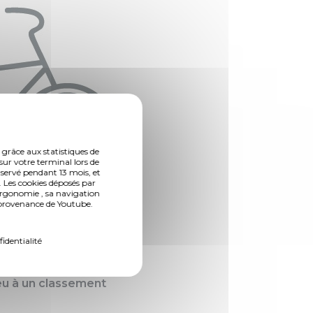
 grâce aux statistiques de
sur votre terminal lors de
nservé pendant 13 mois, et
 Les cookies déposés par
ergonomie , sa navigation
n provenance de Youtube.
 du vélo
fidentialité
les » pour
lieu à un classement