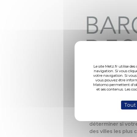
Le site Metz.fr utilise d
navigation. Si vous cliqu
votre navigation. Si vous
vous pouvez être inform
Matomo permettent d'obte
et ses contenus. Les co
(Photo 1 de 1) Baromètr
Tout
Vous faîtes du vél
déterminer si votre
des villes les plus 