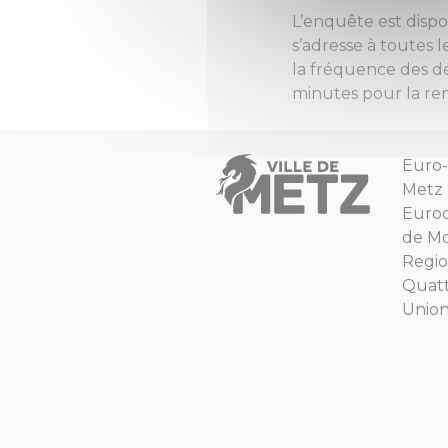
L’enquête est dispon
s’adresse à toutes 
la fréquence des dé
minutes pour la rem
Euro-
Metz
Euro
de Mo
Regio
Quat
Unio