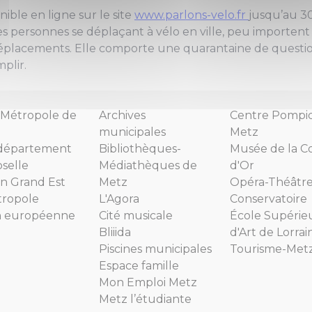
ible en ligne sur le site
www.parlons-velo.fr
jusqu’au 3
les personnes se déplaçant à vélo en ville, peu importent 
placements. Elle comporte une quarantaine de questions 
plir.
Métropole de
Archives
Centre Pompi
municipales
Metz
département
Bibliothèques-
Musée de la C
selle
Médiathèques de
d'Or
n Grand Est
Metz
Opéra-Théâtr
tropole
L'Agora
Conservatoire
n européenne
Cité musicale
École Supérie
Bliiida
d'Art de Lorrai
Piscines municipales
Tourisme-Met
Espace famille
Mon Emploi Metz
Metz l’étudiante