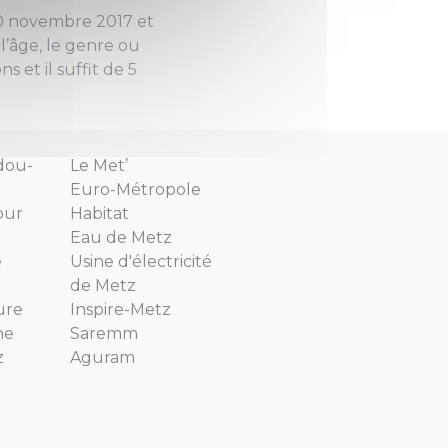
0 novembre 2017 et
l’âge, le genre ou
et il suffit de 5
dou-
Le Met’
Euro-Métropole
our
Habitat
Eau de Metz
e
Usine d'électricité
de Metz
ure
Inspire-Metz
ne
Saremm
z
Aguram