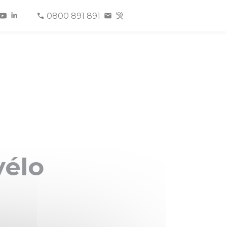
0800 891 891
vélo