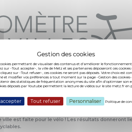
es cookies permettant de visualiser des contenus et d'améliorer le fonctionnement
ez sur -Tout accepter-, la ville de Metz et ses partenaires déposeront ces cookies 
 cliquez sur -Tout refuser-, ces cookies ne seront pas déposés. Votre choix est co
é et modifier vos préférences à tout moment sur la page -Gestion des cookies-.
nir des statistiques de fréquentation anonymes du site afin d'optimiser son 
okies déposés par Youtube permettent la lecture de vidéos sur le site metz.fr e
e des villes cyclables : une enquête auprès des usagers
 accepter
Tout refuser
Personnaliser
Politique de con
o ? Répondez à l’enquête « Baromètre des villes cyclab
 ville est faite pour le vélo ! Les résultats donneront 
cyclables.