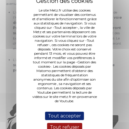
avenue Foch.
Le site Metz.fr utilise des cookies
L’une dans un tronçon compris entre le n°11 et le n°23 (angle de
permettant de visualiser des contenus
l’hôtel Ibis). Au sein de cette zone,
le stationnement et une voie
et d'améliorer le fonctionnement grâce
de circulation seront supprimés du 18 juin au 7 juillet
.
aux statistiques de navigation. Si vous
cliquez sur -Tout accepter-, la ville de
Puis, le stationnement et deux voies de circulation seront
Metz et ses partenaires déposeront ces
supprimés du 7 juillet jusqu’à la fin des travaux.
L’arrêt des
cookies sur votre terminal lors de votre
bus TIM situé à hauteur de l’hôtel Ibis sera déplacé à proximité. Le
navigation. Si vous cliquez sur -Tout
cheminement piéton sur le trottoir et les accès des riverains seront
refuser-, ces cookies ne seront pas
maintenus.
déposés. Votre choix est conservé
pendant 13 mois, et vous pouvez être
informé et modifier vos préférences à
L’autre à hauteur du square Camoufle, entraînant
la
tout moment sur la page -Gestion des
suppression d’une voie de circulation pour une durée
cookies-. Les cookies déposés par
prévisionnelle de 4 semaines, à partir du 7 juillet
.
Matomo permettent d'obtenir des
statistiques de fréquentation
anonymes du site afin d'optimiser son
ergonomie , sa navigation et ses
contenus. Les cookies déposés par
Youtube permettent la lecture de
vidéos sur le site metz.fr en provenance
de Youtube.
Tout accepter
Tout refuser