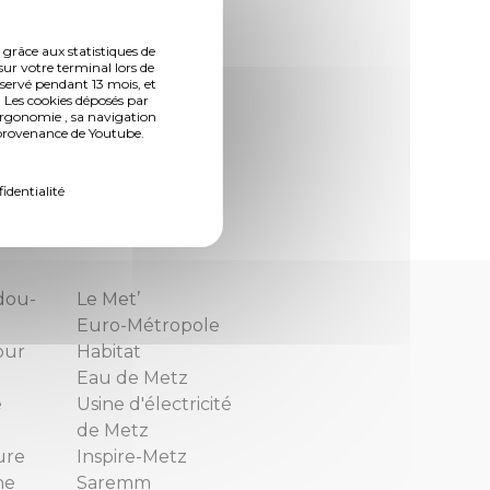
econnaissance de
 grâce aux statistiques de
sur votre terminal lors de
 distinction de
nservé pendant 13 mois, et
 Les cookies déposés par
ergonomie , sa navigation
n provenance de Youtube.
éclarations et
fidentialité
dou-
Le Met’
Euro-Métropole
our
Habitat
Eau de Metz
e
Usine d'électricité
de Metz
ure
Inspire-Metz
ne
Saremm