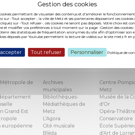
 20 septembre 2018 et porte la Ville de Metz en état de r
lle pour la sécheresse de l'année 2017
es cookies permettant de visualiser des contenus et d'améliorer le fonctionnement
ez sur -Tout accepter-, la ville de Metz et ses partenaires déposeront ces cookies 
et arrêté concerne la Ville de Metz dans sa globalité, sans
 cliquez sur -Tout refuser-, ces cookies ne seront pas déposés. Votre choix est co
é et modifier vos préférences à tout moment sur la page -Gestion des cookies-.
nir des statistiques de fréquentation anonymes du site afin d'optimiser son 
okies déposés par Youtube permettent la lecture de vidéos sur le site metz.fr e
inistrés de prendre attache avec leur assureur pour les d
ntuelles.
 accepter
Tout refuser
Personnaliser
Politique de con
fficiel sur legifrance.gouv.fr
Métropole de
Archives
Centre Pompi
municipales
Metz
département
Bibliothèques-
Musée de la C
selle
Médiathèques de
d'Or
n Grand Est
Metz
Opéra-Théâtr
tropole
L'Agora
Conservatoire
n européenne
Cité musicale
École Supérie
Bliiida
d'Art de Lorrai