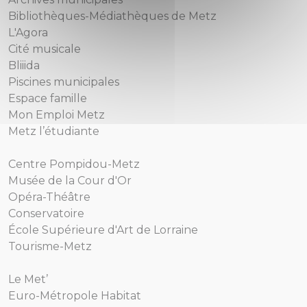
Bibliothèques-Médiathèques de Metz
L'Agora
Cité musicale
Bliiida
Piscines municipales
Espace famille
Mon Emploi Metz
Metz l’étudiante
Centre Pompidou-Metz
Musée de la Cour d'Or
Opéra-Théâtre
Conservatoire
École Supérieure d'Art de Lorraine
Tourisme-Metz
Le Met’
Euro-Métropole Habitat