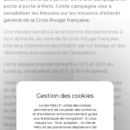
porte à porte à Metz. Cette campagne vise à
sensibiliser les Messins sur les missions d’intérêt
général de la Croix-Rouge française.
Une équipe viendra à la rencontre des personnes, à
leur domicile, au nom de la Croix-Rouge française.
Elle sera clairement identifiable par un badge et des
vêtements aux couleurs de l’association.
Cette équipe interviendra entre 10 h et 20 h du
lundi au vendredi et de 10 h à 18 h le samedi.
Cette campagne permet de faire connaître auprès
du grand public les missions, les besoins et les défis
qui restent à relever pour pouvoir continuer à agir
auprès des personnes en difficultés sur l’ensemble
Le site Metz.fr utilise des cookies
permettant de visualiser des contenus
du territoire. Elle a également pour objectif de
et d'améliorer le fonctionnement grâce
trouver de nouveaux soutiens réguliers, mais ne
aux statistiques de navigation. Si vous
cliquez sur -Tout accepter-, la ville de
fera pas l’objet d’une quête en espèces ou en
Metz et ses partenaires déposeront ces