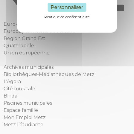
Personnaliser
Politique de confidentialité
Euro-Métropole de Metz
Eurodépartement de Moselle
Region Grand Est
Quattropole
Union européenne
Archives municipales
Bibliothèques-Médiathèques de Metz
L'Agora
Cité musicale
Bliiida
Piscines municipales
Espace famille
Mon Emploi Metz
Metz l’étudiante