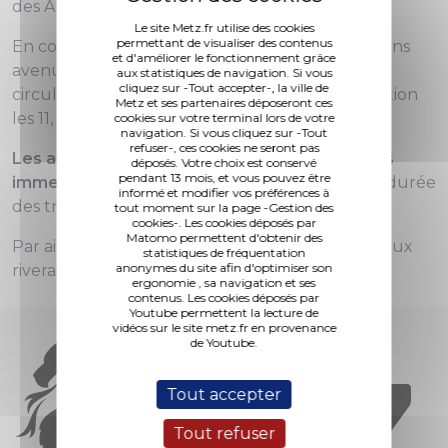
des Augustins.
Le site Metz.fr utilise des cookies
permettant de visualiser des contenus
En conséquence, dans la rue Vauban dans le sens
et d'améliorer le fonctionnement grâce
avenue Jean XXIII vers la gare, une voie de
aux statistiques de navigation. Si vous
cliquez sur -Tout accepter-, la ville de
circulation sur les deux sera fermée à la circulation
Metz et ses partenaires déposeront ces
les 11, 12 et 13 février.
cookies sur votre terminal lors de votre
navigation. Si vous cliquez sur -Tout
refuser-, ces cookies ne seront pas
Les accès aux commerces et aux entrées des
déposés. Votre choix est conservé
pendant 13 mois, et vous pouvez être
immeubles seront maintenus
durant toute la durée
informé et modifier vos préférences à
des travaux.
tout moment sur la page -Gestion des
cookies-. Les cookies déposés par
Matomo permettent d'obtenir des
Par ailleurs, GRDF a distribué une information aux
statistiques de fréquentation
anonymes du site afin d'optimiser son
riverains et commerçants concernés.
ergonomie , sa navigation et ses
contenus. Les cookies déposés par
Youtube permettent la lecture de
vidéos sur le site metz.fr en provenance
de Youtube.
Tout accepter
Tout refuser