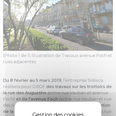
(Photo 1 de 1) Illustration de Travaux avenue Foch et
rues adjacentes
Du 8 février au 5 mars 2019
, l’entreprise Sobeca
réalisera pour GRDF
des travaux
sur les trottoirs de
la rue des Augustins
(entre rue Vauban et avenue
Foch)
et de l’avenue Foch
(entre rue Vauban et rue
des Augustins) ainsi que
sur une voie de circulation
de la
rue Vauban
, entre l’avenue Jean XXIII et la rue