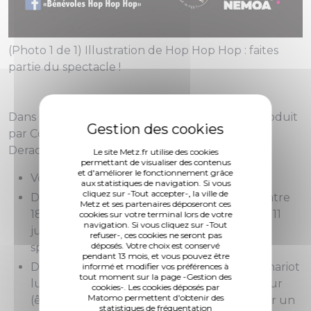
(Photo 1 de 1) Illustration de Hop Hop Hop : faites
partie du spectacle !
Dans le cadre du spectacle
Color Wheels
coproduit
par Constellations et Hop Hop Hop, la Cie
Deracinemoa recherche
15 bénévoles.
Le site Metz.fr utilise des cookies
permettant de visualiser des contenus
et d'améliorer le fonctionnement grâce
Vous ferez partie intégrante du spectacle.
aux statistiques de navigation. Si vous
cliquez sur -Tout accepter-, la ville de
Disponibilité : le 9 juillet à 18h, le 10 juillet entre
Metz et ses partenaires déposeront ces
18h et 21h (rencontre avec les artistes) et le 11
cookies sur votre terminal lors de votre
navigation. Si vous cliquez sur -Tout
juillet de 17h à 01h du matin (répétition et
refuser-, ces cookies ne seront pas
déposés. Votre choix est conservé
spectacle).
pendant 13 mois, et vous pouvez être
Deux types de rôles proposés : pousseur (chariot
informé et modifier vos préférences à
tout moment sur la page -Gestion des
lumières et groupe électrogène) ou danseur
cookies-. Les cookies déposés par
Matomo permettent d'obtenir des
(être à l'aise avec le public, et pouvoir porter un
statistiques de fréquentation