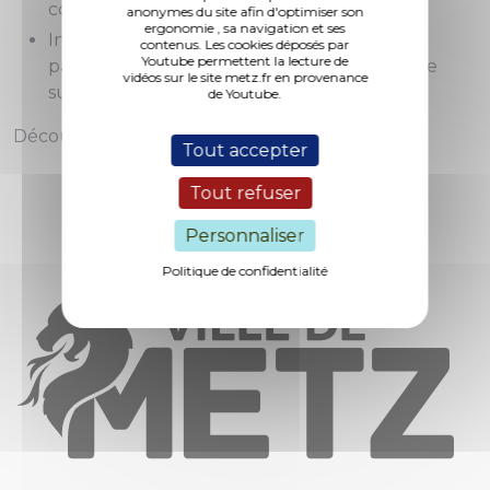
costume taille M ou S)
anonymes du site afin d'optimiser son
ergonomie , sa navigation et ses
Inscription en précisant que vous souhaitez
contenus. Les cookies déposés par
Youtube permettent la lecture de
participer à Color Wheels par mail à l'adresse
vidéos sur le site metz.fr en provenance
suivante :
hophophop@deracinemoa.eu
.
de Youtube.
Découvrez la vidéo du spectacle !
Tout accepter
Tout refuser
Personnaliser
Politique de confidentialité