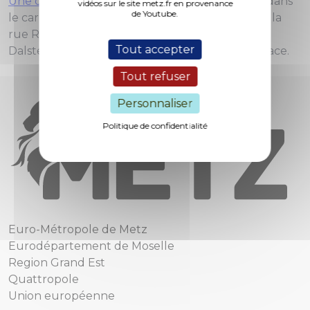
Une déviation
orientant les véhicules engagés dans
vidéos sur le site metz.fr en provenance
de Youtube.
le carrefour vers la rue Joseph Hénot, puis vers la
rue Roederer, pour rejoindre les rues Général
Tout accepter
Dalstein et Professeur Oberling sera mise en place.
Tout refuser
Personnaliser
Politique de confidentialité
Euro-Métropole de Metz
Eurodépartement de Moselle
Region Grand Est
Quattropole
Union européenne