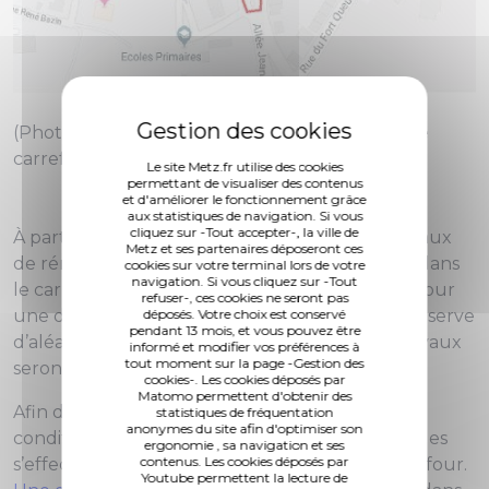
(Photo 1 de 1) Déviation pour les travaux dans le
carrefour giratoire de la rue Joseph Hénot
Le site Metz.fr utilise des cookies
permettant de visualiser des contenus
et d'améliorer le fonctionnement grâce
aux statistiques de navigation. Si vous
cliquez sur -Tout accepter-, la ville de
À partir du 22 juillet, UEM entreprend des travaux
Metz et ses partenaires déposeront ces
de rénovation du réseau de chauffage urbain dans
cookies sur votre terminal lors de votre
navigation. Si vous cliquez sur -Tout
le carrefour giratoire de la rue Joseph Hénot, pour
refuser-, ces cookies ne seront pas
une durée prévisionnelle de 4 semaines sous réserve
déposés. Votre choix est conservé
pendant 13 mois, et vous pouvez être
d’aléas techniques et météorologiques. Les travaux
informé et modifier vos préférences à
tout moment sur la page -Gestion des
seront réalisés par l’entreprise Aggeris.
cookies-. Les cookies déposés par
Matomo permettent d'obtenir des
Afin de réaliser les travaux dans les meilleures
statistiques de fréquentation
anonymes du site afin d'optimiser son
conditions de sécurité, la circulation des véhicules
ergonomie , sa navigation et ses
contenus. Les cookies déposés par
s’effectuera sur chaussée rétrécie dans le carrefour.
Youtube permettent la lecture de