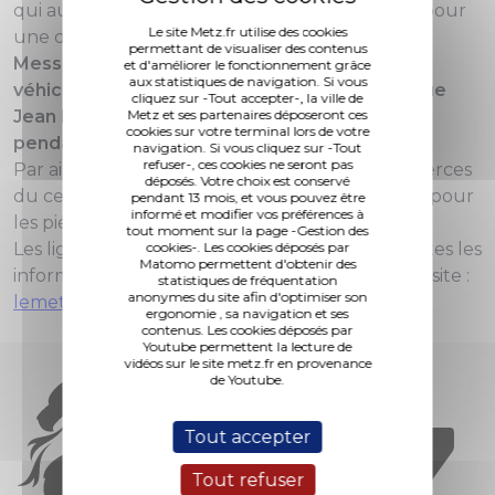
qui auront lieu à partir du mercredi 29 janvier pour
Le site Metz.fr utilise des cookies
une durée prévisionnelle de 3 jours,
la rue des
permettant de visualiser des contenus
Messageries sera barrée à la circulation des
et d'améliorer le fonctionnement grâce
aux statistiques de navigation. Si vous
véhicules, dans un tronçon compris entre la rue
cliquez sur -Tout accepter-, la ville de
Jean Laurain et l’avenue François Mitterrand,
Metz et ses partenaires déposeront ces
cookies sur votre terminal lors de votre
pendant toute la durée de l’intervention.
navigation. Si vous cliquez sur -Tout
refuser-, ces cookies ne seront pas
Par ailleurs, les trottoirs et les accès aux commerces
déposés. Votre choix est conservé
du centre commercial Muse seront maintenus pour
pendant 13 mois, et vous pouvez être
informé et modifier vos préférences à
les piétions.
tout moment sur la page -Gestion des
Les lignes et arrêts de bus seront modifiés. Toutes les
cookies-. Les cookies déposés par
Matomo permettent d'obtenir des
informations nécessaires sont disponibles sur le site :
statistiques de fréquentation
anonymes du site afin d'optimiser son
lemet.fr rubrique info trafic.
ergonomie , sa navigation et ses
contenus. Les cookies déposés par
Youtube permettent la lecture de
vidéos sur le site metz.fr en provenance
de Youtube.
Tout accepter
Tout refuser