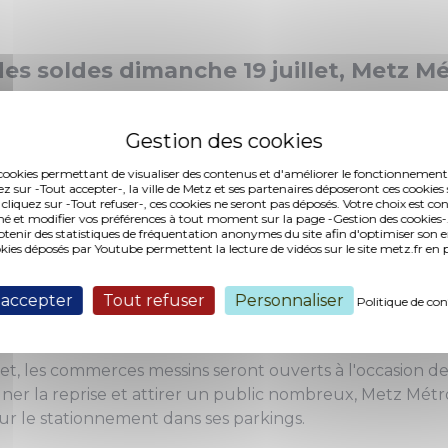
des soldes dimanche 19 juillet, Metz M
tion de 50% sur le stationnement dan
 L'occasion de faire du shopping au cen
utiliser vos bons d'achats offerts dan
es cookies permettant de visualiser des contenus et d'améliorer le fonctionnement
ez sur -Tout accepter-, la ville de Metz et ses partenaires déposeront ces cookies 
"Metz Rebond d’Achat".
 cliquez sur -Tout refuser-, ces cookies ne seront pas déposés. Votre choix est co
é et modifier vos préférences à tout moment sur la page -Gestion des cookies-.
nir des statistiques de fréquentation anonymes du site afin d'optimiser son 
okies déposés par Youtube permettent la lecture de vidéos sur le site metz.fr e
ion de 50 % sur les parkings 
 accepter
Tout refuser
Personnaliser
Politique de con
let, les commerces messins seront ouverts à l'occasion de
ner la reprise et attirer un public nombreux, Metz Métr
ur le stationnement dans ses parkings.