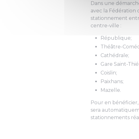
Dans une démarche d
avec la Fédération
stationnement entre
centre-ville :
République;
Théâtre-Coméd
Cathédrale;
Gare Saint-Thié
Coislin;
Paixhans;
Mazelle.
Pour en bénéficier, 
sera automatiquemen
stationnements réali