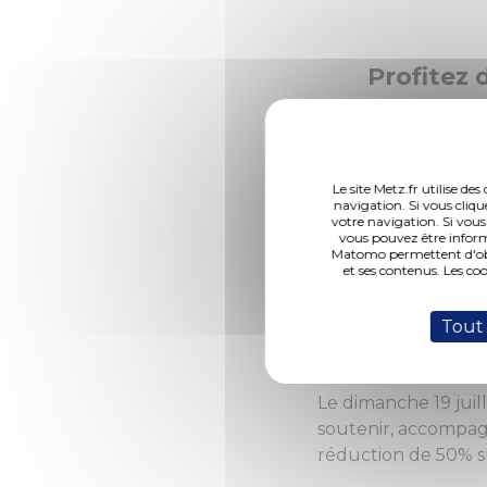
Profitez 
une réduc
parkings.
Metz et d'
Le site Metz.fr utilise d
navigation. Si vous cliqu
dispositif
votre navigation. Si vous
vous pouvez être inform
Matomo permettent d'obte
et ses contenus. Les co
Une réduct
Tout
Métropole
Le dimanche 19 juil
soutenir, accompag
réduction de 50% s