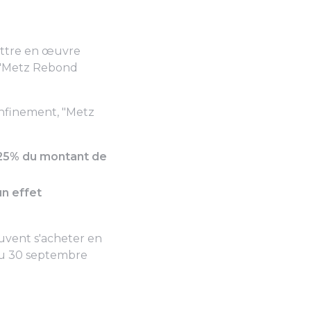
mettre en œuvre
e "Metz Rebond
onfinement,
"Metz
 25% du montant de
un effet
euvent s'acheter en
'au 30 septembre