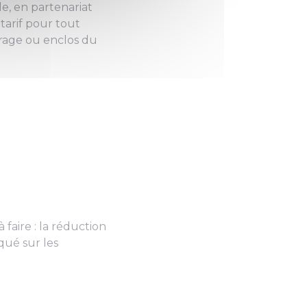
e, en partenariat
arif pour tout
vrage ou enclos du
 faire : la réduction
qué sur les