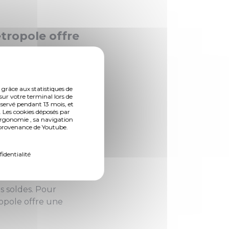
étropole offre
s ses
tre ville de
s le cadre du
 grâce aux statistiques de
sur votre terminal lors de
nservé pendant 13 mois, et
 Les cookies déposés par
ergonomie , sa navigation
n provenance de Youtube.
de Metz
fidentialité
s soldes. Pour
opole offre une