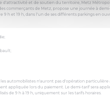
'attractivité et de soutien du territoire, Metz Métropol
 des commerçants de Metz, propose une journée à demi-t
 9 h et 19 h, dans l'un de ses différents parkings en ou
ie;
bault;
les automobilistes n'auront pas d'opération particulière à
t appliquée lors du paiement. Le demi-tarif sera appli
sés de 9 h à 19 h, uniquement sur les tarifs horaires.