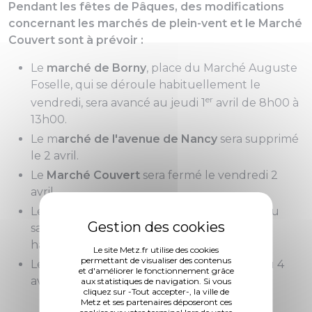
Pendant les fêtes de Pâques, des modifications
concernant les marchés de plein-vent et le Marché
Couvert sont à prévoir :
Le
marché de Borny
, place du Marché Auguste
Foselle, qui se déroule habituellement le
er
vendredi, sera avancé au jeudi 1
avril de 8h00 à
13h00.
Le m
arché de l'avenue de Nancy
sera supprimé
le 2 avril.
Le
Marché Couvert
sera fermé le vendredi 2
avril.
Le
marché Central et le Marché Couvert
du
samedi 3 avril seront ouverts aux horaires
habituels.
Le site Metz.fr utilise des cookies
permettant de visualiser des contenus
Le
marché place Philippe de Vigneulles
du 4
et d'améliorer le fonctionnement grâce
avril sera maintenu de 8h00 à 13h00.
aux statistiques de navigation. Si vous
cliquez sur -Tout accepter-, la ville de
Metz et ses partenaires déposeront ces