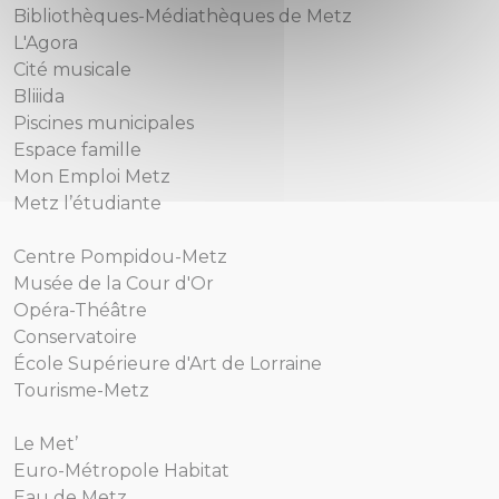
Bibliothèques-Médiathèques de Metz
L'Agora
Cité musicale
Bliiida
Piscines municipales
Espace famille
Mon Emploi Metz
Metz l’étudiante
Centre Pompidou-Metz
Musée de la Cour d'Or
Opéra-Théâtre
Conservatoire
École Supérieure d'Art de Lorraine
Tourisme-Metz
Le Met’
Euro-Métropole Habitat
Eau de Metz