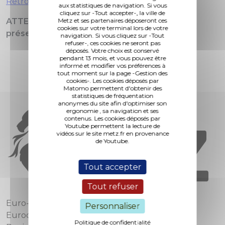
Retrouvez l'ensemble de la programmation
aux statistiques de navigation. Si vous
cliquez sur -Tout accepter-, la ville de
Metz et ses partenaires déposeront ces
ATTENTION : Entrée conditionnée sur
cookies sur votre terminal lors de votre
présentation du PASS SANITAIRE
navigation. Si vous cliquez sur -Tout
refuser-, ces cookies ne seront pas
déposés. Votre choix est conservé
pendant 13 mois, et vous pouvez être
informé et modifier vos préférences à
tout moment sur la page -Gestion des
cookies-. Les cookies déposés par
Matomo permettent d'obtenir des
statistiques de fréquentation
anonymes du site afin d'optimiser son
ergonomie , sa navigation et ses
contenus. Les cookies déposés par
Youtube permettent la lecture de
vidéos sur le site metz.fr en provenance
de Youtube.
Tout accepter
Tout refuser
Euro-Métropole de Metz
Personnaliser
Eurodépartement de Moselle
Politique de confidentialité