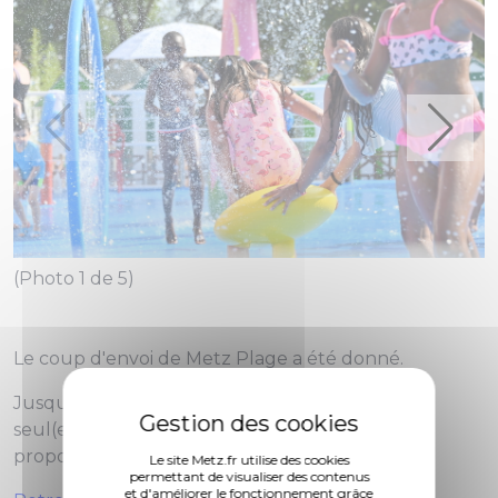
(Photo 1 de 5)
(
Le coup d'envoi de Metz Plage a été donné.
Jusqu'au 17 août, venez profiter gratuitement,
seul(e) ou en famille, des nombreuses activités
proposées !
Le site Metz.fr utilise des cookies
permettant de visualiser des contenus
et d'améliorer le fonctionnement grâce