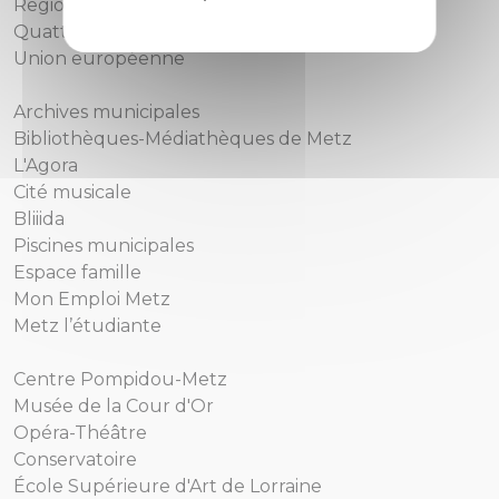
Region Grand Est
Quattropole
Union européenne
Archives municipales
Bibliothèques-Médiathèques de Metz
L'Agora
Cité musicale
Bliiida
Piscines municipales
Espace famille
Mon Emploi Metz
Metz l’étudiante
Centre Pompidou-Metz
Musée de la Cour d'Or
Opéra-Théâtre
Conservatoire
École Supérieure d'Art de Lorraine