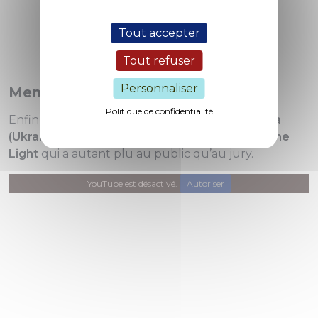
Tout accepter
Tout refuser
Personnaliser
Mention spéciale :
Politique de confidentialité
Enfin, la Ville de Metz félicite
Julia Shamsheieva
(Ukraine)
pour son oeuvre
The Other Side of the
Light
qui a autant plu au public qu’au jury.
YouTube est désactivé.
Autoriser