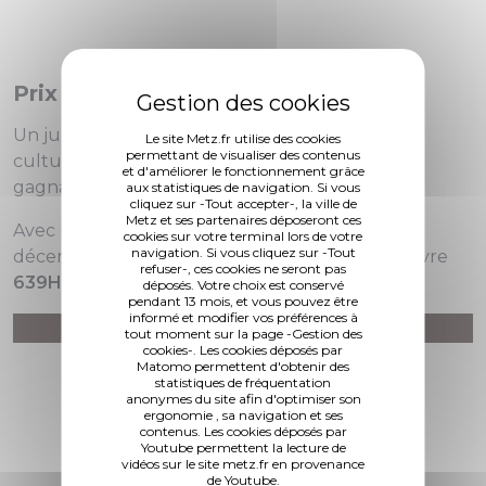
Prix du jury :
Un jury de professionnels internationaux de la
Le site Metz.fr utilise des cookies
permettant de visualiser des contenus
culture a également été invité à désigner un
et d'améliorer le fonctionnement grâce
gagnant parmi ces 10 oeuvres.
aux statistiques de navigation. Si vous
cliquez sur -Tout accepter-, la ville de
Metz et ses partenaires déposeront ces
Avec un total de 18 points, le prix du jury est
cookies sur votre terminal lors de votre
navigation. Si vous cliquez sur -Tout
décerné à
Felix Frank (Équateur)
pour son oeuvre
refuser-, ces cookies ne seront pas
639Hz
.
déposés. Votre choix est conservé
pendant 13 mois, et vous pouvez être
informé et modifier vos préférences à
YouTube est désactivé.
Autoriser
tout moment sur la page -Gestion des
cookies-. Les cookies déposés par
Matomo permettent d'obtenir des
statistiques de fréquentation
anonymes du site afin d'optimiser son
ergonomie , sa navigation et ses
contenus. Les cookies déposés par
Youtube permettent la lecture de
vidéos sur le site metz.fr en provenance
de Youtube.