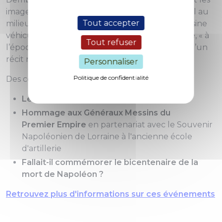
images étaient plus célèbres que celles d’Épinal au
Tout accepter
milieu du XIXe siècle ! L’imagerie populaire messine
véhicule ici la gloire de Napoléon après l’Empire, « à
Tout refuser
l’époque où naissent l’État nation et l’écriture d’un
récit national ».
Personnaliser
Politique de confidentialité
Des conférences et une cérémonie inédites :
Les passages de Napoléon à Metz
Hommage aux Généraux Messins du
Premier Empire
en partenariat avec le Souvenir
Napoléonien de Lorraine à l'ancienne école
d'artillerie
Fallait-il commémorer le bicentenaire de la
mort de Napoléon ?
Retrouvez plus d'informations sur ces événements