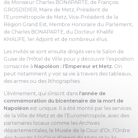
de Monsieur Charles BONAPARTE, de François
GROSDIDIER,
Maire de Metz, Président de
(
l’Eurométropole de Metz, Vice-Président de la
Région Grand Est, Membre Honoraire du Parlement
,
de Charles BONAPARTE, du Docteur Khalifé
KHALIFE,
1er Adjoint
et de nombreux élus .
Les invités se sont ensuite dirigés vers le Salon de
Guise de l'Hôtel de Ville pour y découvrir l’exposition
consacrée à
Napoléon : l’Empereur et Metz.
On
peut notamment y voir sa vie à travers des tableaux,
des armes ou des lithographies.
L’événement, qui s’inscrit dans
l’année de
commémoration du bicentenaire de la mort de
Napoléon
est unique. Il a été monté par les services
de la Ville de Metz et de l’Eurométropole, avec des
partenaires locaux comme les Archives
départementales, le Musée de la Cour d’Or, l’Ordre
des Avocats à la Cour d’appel de Metz et le 3e