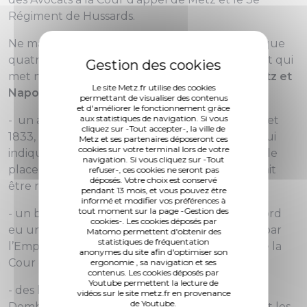
Régiment de Hussards.
Ne manquez pas cette exposition qui ne dure que
quatre jours ( jusqu'au dimanche 24 octobre) et qui
met notamment en lumière
les liens entre Metz et
Le site Metz.fr utilise des cookies
Napoléon
avec :
permettant de visualiser des contenus
et d'améliorer le fonctionnement grâce
aux statistiques de navigation. Si vous
- un arrêté du Maire de Metz datant du 27 juillet
cliquez sur -Tout accepter-, la ville de
1833, prêté par les Archives départementales qui
Metz et ses partenaires déposeront ces
cookies sur votre terminal lors de votre
indique que la place de l’Hôtel de Ville (l’actuelle
navigation. Si vous cliquez sur -Tout
place d’Armes - Jacques-François Blondel) devait
refuser-, ces cookies ne seront pas
déposés. Votre choix est conservé
être rebaptisée Place Napoléon ;
pendant 13 mois, et vous pouvez être
informé et modifier vos préférences à
tout moment sur la page -Gestion des
- un buste en cuivre de Napoléon - «
Il y a d’abord
cookies-. Les cookies déposés par
eu un buste créé par l’artiste Chadet et validé par
Matomo permettent d'obtenir des
statistiques de fréquentation
l’Empereur
», indique le directeur du Musée de la
anonymes du site afin d'optimiser son
Cour d’Or, qui a sorti cette pièce de sa réserve ;
ergonomie , sa navigation et ses
contenus. Les cookies déposés par
Youtube permettent la lecture de
- des lithographies de la Fabrique d’images de
vidéos sur le site metz.fr en provenance
de Youtube.
Dembour et Gangel, à Metz, un imprimeur dont les