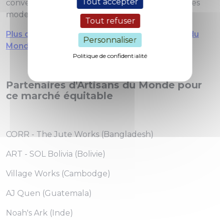
Tout accepter
conventions en bio et les investissements dans les
modes de production plus durables.
Tout refuser
Plus d'informations sur l'association Artisans du
Personnaliser
Monde à Metz
Politique de confidentialité
Partenaires d'Artisans du Monde pour
ce marché équitable
CORR - The Jute Works (Bangladesh)
ART - SOL Bolivia (Bolivie)
Village Works (Cambodge)
AJ Quen (Guatemala)
Noah's Ark (Inde)