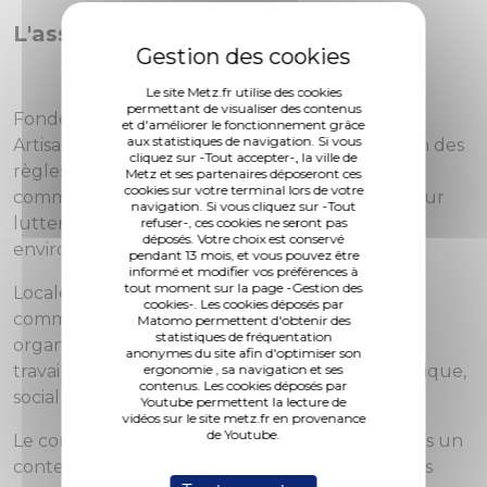
L'association Artisans du Monde
Le site Metz.fr utilise des cookies
permettant de visualiser des contenus
Fondée en 1974 par l'Abbé Pierre, l'association
et d'améliorer le fonctionnement grâce
aux statistiques de navigation. Si vous
Artisans du Monde milite pour la transformation des
cliquez sur -Tout accepter-, la ville de
règles et des relations commerciales vers un
Metz et ses partenaires déposeront ces
cookies sur votre terminal lors de votre
commerce plus équitable, urgence absolue pour
navigation. Si vous cliquez sur -Tout
lutter contre la pauvreté et relever les défis
refuser-, ces cookies ne seront pas
déposés. Votre choix est conservé
environnementaux.
pendant 13 mois, et vous pouvez être
informé et modifier vos préférences à
tout moment sur la page -Gestion des
Localement et à l'échelle internationale, le
cookies-. Les cookies déposés par
commerce équitable renforce et fédère les
Matomo permettent d'obtenir des
statistiques de fréquentation
organisations collectives de producteurs et
anonymes du site afin d'optimiser son
travailleurs réunies autour d'un projet économique,
ergonomie , sa navigation et ses
contenus. Les cookies déposés par
social et environnemental.
Youtube permettent la lecture de
vidéos sur le site metz.fr en provenance
de Youtube.
Le commerce équitable offre à ces organisations un
contexte économique sécurisant qui favorise les