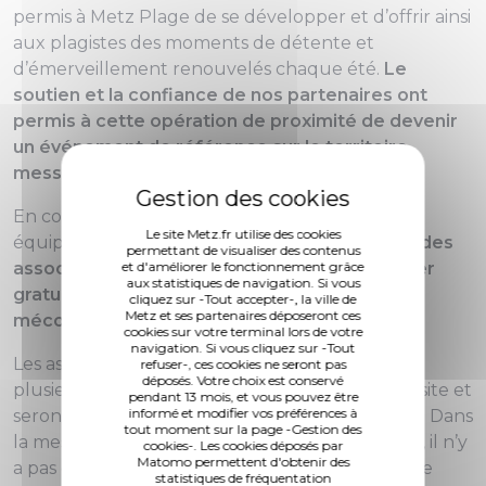
permis à Metz Plage de se développer et d’offrir ainsi
aux plagistes des moments de détente et
d’émerveillement renouvelés chaque été.
Le
soutien et la confiance de nos partenaires ont
permis à cette opération de proximité de devenir
un événement de référence sur le territoire
messin.
En complément des activités réalisées par ses
Le site Metz.fr utilise des cookies
équipes, la Ville de Metz donne la
possibilité à des
permettant de visualiser des contenus
associations ou des clubs sportifs de proposer
et d'améliorer le fonctionnement grâce
aux statistiques de navigation. Si vous
gratuitement des animations innovantes et
cliquez sur -Tout accepter-, la ville de
Metz et ses partenaires déposeront ces
méconnues
à destination des plagistes.
cookies sur votre terminal lors de votre
navigation. Si vous cliquez sur -Tout
Les associations souhaitant proposer une ou
refuser-, ces cookies ne seront pas
déposés. Votre choix est conservé
plusieurs activités seront les bienvenues sur le site et
pendant 13 mois, et vous pouvez être
informé et modifier vos préférences à
seront accueillies avec la plus grande attention. Dans
tout moment sur la page -Gestion des
la mesure où le site s’apparente à des vacances, il n’y
cookies-. Les cookies déposés par
Matomo permettent d'obtenir des
a pas de pratique fédérale en ce qui concerne le
statistiques de fréquentation