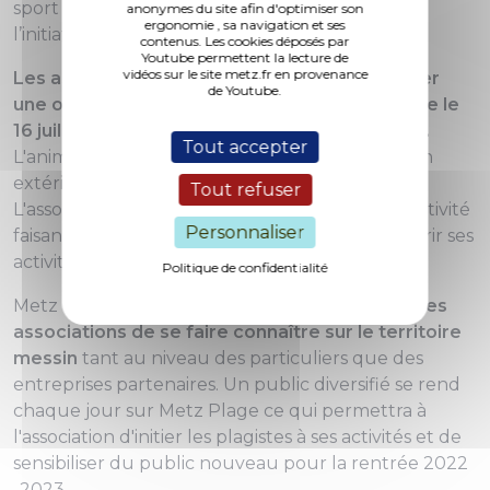
sport mais uniquement de la découverte et de
anonymes du site afin d'optimiser son
ergonomie , sa navigation et ses
l’initiation.
contenus. Les cookies déposés par
Youtube permettent la lecture de
vidéos sur le site metz.fr en provenance
Les associations volontaires peuvent proposer
de Youtube.
une ou plusieurs animations se déroulant entre le
16 juillet et le 15 août sur le site de Metz Plage.
Tout accepter
L'animation envisagée doit pouvoir se réaliser en
extérieur et être accessible à un public familial.
Tout refuser
L'association peut donc mettre en place une activité
Personnaliser
faisant participer le public ou bien faire découvrir ses
activités lors de démonstrations.
Politique de confidentialité
Metz Plage est
une excellente occasion pour les
associations de se faire connaître sur le territoire
messin
tant au niveau des particuliers que des
entreprises partenaires. Un public diversifié se rend
chaque jour sur Metz Plage ce qui permettra à
l'association d'initier les plagistes à ses activités et de
sensibiliser du public nouveau pour la rentrée 2022
-2023.