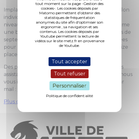
tout moment sur la page -Gestion des
cookies-. Les cookies déposés par
Implantée au 39 rue Vandernoot, dans un pavillon
Matomo permettent d'obtenir des
individuel proposant environ 200 m² sur deux
statistiques de fréquentation
anonymes du site afin d'optimiser son
niveaux ainsi qu’un jardin privatif, la MAM « Comme
ergonomie , sa navigation et ses
une bulle » accueillera donc, à compter du mois de
contenus. Les cookies déposés par
Youtube permettent la lecture de
septembre 2022, quatre professionnelles agréées
vidéos sur le site metz.fr en provenance
de Youtube.
pour quatre enfants chacun, soit un total de seize
places d’accueil.
Tout accepter
Des places sont encore à pourvoir auprès de ces
Tout refuser
assistantes maternelles. Si vous êtes intéressés, nous
vous invitons à prendre contact avec la MAM par
Personnaliser
mail :
mamcommeunebulle@gmail.com
Politique de confidentialité
Plus d'informations