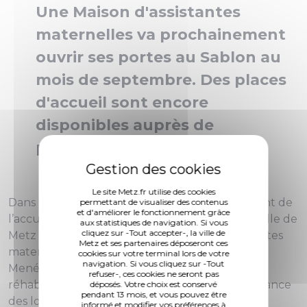
Une Maison d'assistantes
maternelles va prochainement
ouvrir ses portes au Sablon au
mois de septembre. Des places
d'accueil sont encore
disponibles auprès de
professionnelles agréées.
Le site Metz.fr utilise des cookies
Dans le cadre de sa politique de développement de
permettant de visualiser des contenus
et d'améliorer le fonctionnement grâce
l’accueil du jeune enfant sur son territoire, la Ville de
aux statistiques de navigation. Si vous
cliquez sur -Tout accepter-, la ville de
Metz a acté l’ouverture d’une Maison d’assistantes
Metz et ses partenaires déposeront ces
maternelles (MAM) dans le quartier du Sablon.
cookies sur votre terminal lors de votre
navigation. Si vous cliquez sur -Tout
Menés par la municipalité, les travaux de
refuser-, ces cookies ne seront pas
réhabilitation et de mise aux normes petite enfance
déposés. Votre choix est conservé
pendant 13 mois, et vous pouvez être
des locaux sont en passe d'être finalisés.
informé et modifier vos préférences à