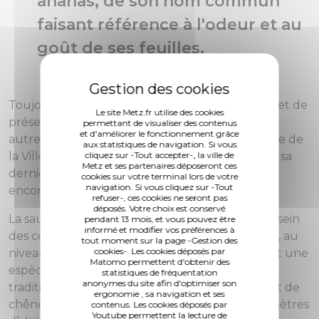
ananas, de son nom commun
faisant référence à l'odeur et au
goût de ses feuilles.
Toujours à la pointe en matière de découverte et de
Le site Metz.fr utilise des cookies
présentation de végétaux, plantes exotiques et
permettant de visualiser des contenus
et d'améliorer le fonctionnement grâce
autres arbres remarquables, le Jardin Botanique de
aux statistiques de navigation. Si vous
cliquez sur -Tout accepter-, la ville de
la Ville de Metz vous propose de venir observer sa
Metz et ses partenaires déposeront ces
dernière plante du moment : la sauge ananas,
cookies sur votre terminal lors de votre
navigation. Si vous cliquez sur -Tout
encore appelée
Salvia elegans
.
refuser-, ces cookies ne seront pas
déposés. Votre choix est conservé
La sauge ananas est actuellement en fleurs au sein
pendant 13 mois, et vous pouvez être
informé et modifier vos préférences à
des collections tempérées du Jardin Botanique, au
tout moment sur la page -Gestion des
cookies-. Les cookies déposés par
niveau du jardin des senteurs.
Salvia elegans
est une
Matomo permettent d'obtenir des
espèce endémique du Mexique. Elle pousse
statistiques de fréquentation
anonymes du site afin d'optimiser son
traditionnellement en lisière de forêts de pins et de
ergonomie , sa navigation et ses
chênes mésoaméricaines, entre 1800 et 2700 mètres
contenus. Les cookies déposés par
Youtube permettent la lecture de