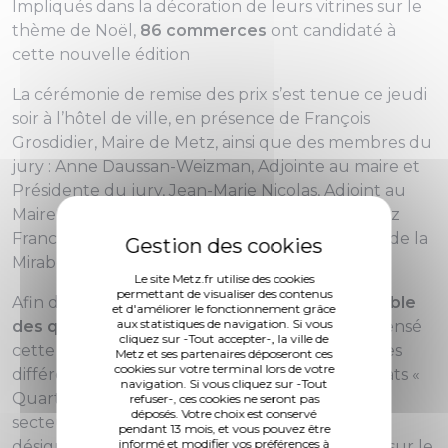
Impliqués dans la décoration de leurs vitrines sur le
thème de Noël,
86 commerces
ont candidaté à
cette nouvelle édition
La cérémonie de remise des prix s’est tenue ce jeudi
soir à l’hôtel de ville, en présence de François
Grosdidier, Maire de Metz, ainsi que des membres du
jury : Anne Daussan-Weizman, Adjointe au maire et
Présidente du jury, Jean-Marie Nicolas, Adjoint au
Maire, XXXX, Responsable des Programmes chez
France Bleu Lorraine, et Cassandre Nuss, Reine de la
Mirabelle.
Le site Metz.fr utilise des cookies
permettant de visualiser des contenus
Afin de
valoriser les décorations dans l'ensemble
et d'améliorer le fonctionnement grâce
aux statistiques de navigation. Si vous
des quartiers de la ville
, le concours a récompensé
cliquez sur -Tout accepter-, la ville de
cette année 7 lauréats répartis dans 3 catégories
Metz et ses partenaires déposeront ces
cookies sur votre terminal lors de votre
différentes : 3 lauréats « Centre-ville » ; 3 lauréats «
navigation. Si vous cliquez sur -Tout
Quartiers » (secteur « Nord », secteur « Sud » et
refuser-, ces cookies ne seront pas
déposés. Votre choix est conservé
secteur « Est ») désignés par le jury et 1 lauréat
pendant 13 mois, et vous pouvez être
informé et modifier vos préférences à
désigné par le vote du public qui s'est déroulé sur le