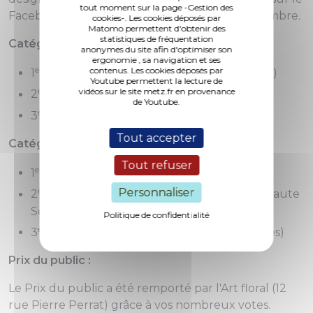
tout moment sur la page -Gestion des
Facebook de la Ville de Metz du 14 au 20 décembre.
cookies-. Les cookies déposés par
Matomo permettent d'obtenir des
statistiques de fréquentation
Catégorie « Centre-ville » :
anonymes du site afin d'optimiser son
ergonomie , sa navigation et ses
er
contenus. Les cookies déposés par
1
prix : Viasini Institut (14 rue de la Fontaine)
Youtube permettent la lecture de
e
vidéos sur le site metz.fr en provenance
2
prix : O sœurs Saveurs (19 rue Taison)
de Youtube.
e
3
prix : Kids en scène (1 en Bonne Ruelle)
Tout accepter
Catégorie « Quartiers » :
Tout refuser
er
1
prix : Atelier Ginkgo (20 rue Saint Pierre)
e
Personnaliser
2
prix : Ameublements saint Louis (14 rue Haute
Seille)
Politique de confidentialité
e
3
prix : Crédit Expert (5 boulevard de Trêves)
Prix du public :
Le Prix du public a été remporté par l'Art floral (12
rue Pierre Perrat) grâce à vos nombreux votes.