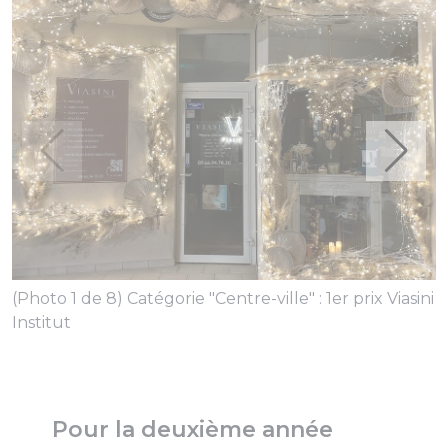
(
(Photo 1 de 8) Catégorie "Centre-ville" : 1er prix Viasini
s
Institut
Pour la deuxième année