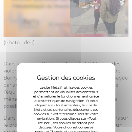
(Photo 1 de 1)
Dans la nuit du 30 juin au 1er juillet 2023, lors des
violences urbaines, la médiathèque Jean Macé de
Borny a été incendiée. La Ville de Metz s’est engagée
dans une démarche de reconstruction rapide de
Le site Metz.fr utilise des cookies
l’équipement, au même emplacement et sur la
permettant de visualiser des contenus
et d'améliorer le fonctionnement grâce
même surface approximative, mais en ouvrant la
aux statistiques de navigation. Si vous
cliquez sur -Tout accepter-, la ville de
possibilité à une redistribution des espaces.
Metz et ses partenaires déposeront ces
cookies sur votre terminal lors de votre
Dans le cadre du travail de concertation en cours sur
navigation. Si vous cliquez sur -Tout
refuser-, ces cookies ne seront pas
le projet de reconstruction de la médiathèque, un
déposés. Votre choix est conservé
pendant 13 mois, et vous pouvez être