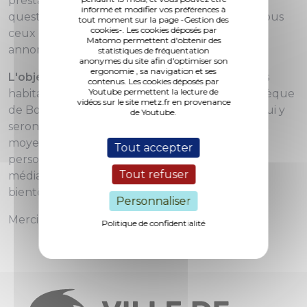
prestataire a été mandaté et a mis en ligne un
informé et modifier vos préférences à
questionnaire destiné à tous et notamment à tous
tout moment sur la page -Gestion des
cookies-. Les cookies déposés par
ceux qui ne pourraient participer aux ateliers
Matomo permettent d'obtenir des
annoncés.
statistiques de fréquentation
anonymes du site afin d'optimiser son
ergonomie , sa navigation et ses
L'objectif
: recueillir les idées et les souhaits des
contenus. Les cookies déposés par
Youtube permettent la lecture de
habitants pour la reconstruction de la médiathèque
vidéos sur le site metz.fr en provenance
de Borny et plus précisément sur les services qui y
de Youtube.
seront proposés. Ce questionnaire est aussi un
moyen précieux pour obtenir des réponses de
Tout accepter
personnes qui sont moins familières des
Tout refuser
médiathèques (et qui le deviendront peut-être
bientôt !).
Personnaliser
Merci d'avance pour votre participation.
Politique de confidentialité