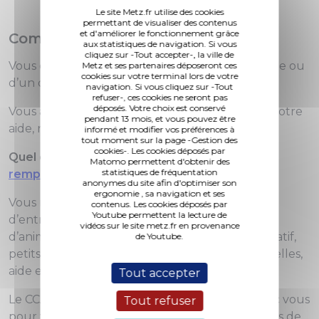
Le site Metz.fr utilise des cookies
permettant de visualiser des contenus
et d'améliorer le fonctionnement grâce
Comment ça marche ?
aux statistiques de navigation. Si vous
cliquez sur -Tout accepter-, la ville de
Vous êtes senior, vous avez besoin de compagnie ou
Metz et ses partenaires déposeront ces
cookies sur votre terminal lors de votre
d’un coup de main ?
navigation. Si vous cliquez sur -Tout
refuser-, ces cookies ne seront pas
déposés. Votre choix est conservé
Vous avez du temps, vous souhaitez proposer votre
pendant 13 mois, et vous pouvez être
aide, rendre service dans votre quartier ?
informé et modifier vos préférences à
tout moment sur la page -Gestion des
cookies-. Les cookies déposés par
Quel que soit votre profil, vous êtes invités à
Matomo permettent d'obtenir des
statistiques de fréquentation
remplir ce formulaire
.
anonymes du site afin d'optimiser son
ergonomie , sa navigation et ses
Vous n’aurez ensuite qu’à préciser le domaine
contenus. Les cookies déposés par
Youtube permettent la lecture de
d’entraide : visite de courtoisie, loisirs, garde
vidéos sur le site metz.fr en provenance
d’animaux, aide informatique, soutien administratif,
de Youtube.
petits travaux, aide aux courses, activités manuelles,
aide en cas d’absence, jardinage etc.
Tout accepter
Le CCAS prendra alors rapidement contact avec vous
Tout refuser
pour vous mettre en relation avec des habitants de