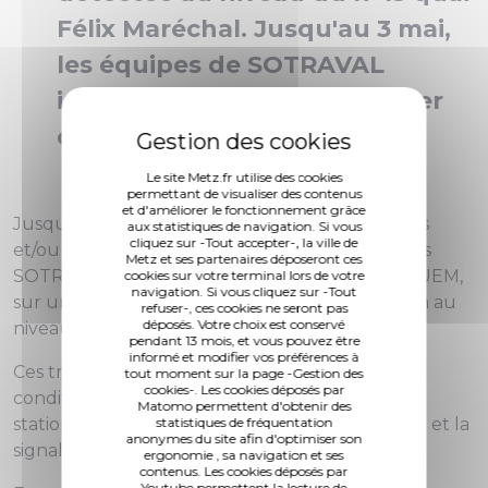
Félix Maréchal. Jusqu'au 3 mai,
les équipes de SOTRAVAL
interviendront afin de réparer
cette fuite.
Le site Metz.fr utilise des cookies
permettant de visualiser des contenus
et d'améliorer le fonctionnement grâce
Jusqu'au 3 mai (sous réserve d'aléas techniques
aux statistiques de navigation. Si vous
cliquez sur -Tout accepter-, la ville de
et/ou météorologiques), les équipes techniques
Metz et ses partenaires déposeront ces
SOTRAVAL interviennent, pour le compte de l'UEM,
cookies sur votre terminal lors de votre
navigation. Si vous cliquez sur -Tout
sur une fuite sur le réseau de chauffage urbain au
refuser-, ces cookies ne seront pas
déposés. Votre choix est conservé
niveau du n°13 quai Félix Maréchal.
pendant 13 mois, et vous pouvez être
informé et modifier vos préférences à
Ces travaux entraînent des perturbations des
tout moment sur la page -Gestion des
cookies-. Les cookies déposés par
conditions habituelles de circulation et de
Matomo permettent d'obtenir des
stationnement, selon l'avancement du chantier et la
statistiques de fréquentation
anonymes du site afin d'optimiser son
signalisation mise en place.
ergonomie , sa navigation et ses
contenus. Les cookies déposés par
Youtube permettent la lecture de