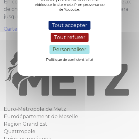
En conséquence, une circulation alternée par feux
vidéos sur le site metz.fr en provenance
de chantier vient d’être mise en place et le restera
de Youtube.
jusqu’au vendredi 3 mai.
Tout accepter
Carte des travaux sur la voie publique
Tout refuser
Personnaliser
Politique de confidentialité
Euro-Métropole de Metz
Eurodépartement de Moselle
Region Grand Est
Quattropole
Union européenne