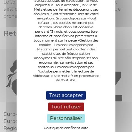
aux statistiques de navigation. Si vous
Le soleil était de retour ce dimanche et le public
cliquez sur -Tout accepter-, la ville de
s'est déplacé en nombre pour la parade nautique
Metz et ses partenaires déposeront ces
cookies sur votre terminal lors de votre
orchestrée par la
Cie Deracinemoa
.
navigation. Si vous cliquez sur -Tout
refuser-, ces cookies ne seront pas
déposés. Votre choix est conservé
Retour en images
pendant 13 mois, et vous pouvez être
informé et modifier vos préférences à
tout moment sur la page -Gestion des
cookies-. Les cookies déposés par
Matomo permettent d'obtenir des
statistiques de fréquentation
anonymes du site afin d'optimiser son
ergonomie , sa navigation et ses
contenus. Les cookies déposés par
Youtube permettent la lecture de
vidéos sur le site metz.fr en provenance
de Youtube.
Tout accepter
Tout refuser
Euro-Métropole de Metz
Personnaliser
Eurodépartement de Moselle
Politique de confidentialité
Region Grand Est