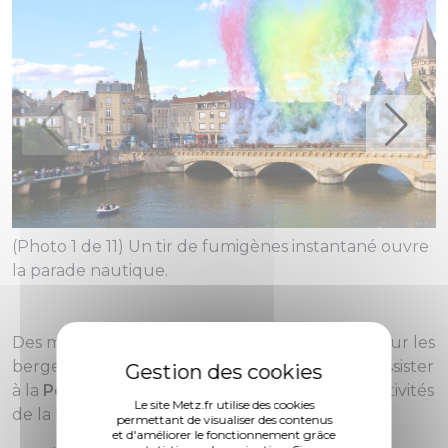
(Photo 1 de 11) Un tir de fumigènes instantané ouvre
(
la parade nautique.
Des milliers de spectateurs se sont rassemblés sur les
berges, sur les ponts, dimanche 25 août pour assister
à la
Pop parade nautique
qui vient clore les festivités
Le site Metz.fr utilise des cookies
de la Mirabelle.
permettant de visualiser des contenus
et d'améliorer le fonctionnement grâce