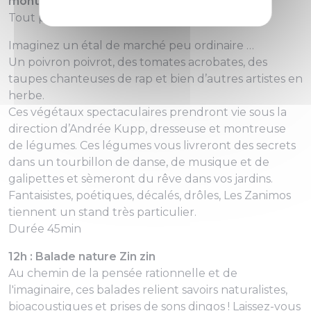
montreuse de légumes !
Tout public dès 5 ans
Imaginez un étal de marché peu ordinaire …
Un poivron poivrot, des tomates acrobates, des
taupes chanteuses de rap et bien d’autres artistes en
herbe.
Ces végétaux spectaculaires prendront vie sous la
direction d’Andrée Kupp, dresseuse et montreuse
de légumes. Ces légumes vous livreront des secrets
dans un tourbillon de danse, de musique et de
galipettes et sèmeront du rêve dans vos jardins.
Fantaisistes, poétiques, décalés, drôles, Les Zanimos
tiennent un stand très particulier.
Durée 45min
12h : Balade nature Zin zin
Au chemin de la pensée rationnelle et de
l'imaginaire, ces balades relient savoirs naturalistes,
bioacoustiques et prises de sons dingos ! Laissez-vous