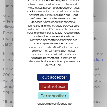
aux statistiques de navigation. Si vous
cliquez sur -Tout accepter-, la ville de
10h à 17h : Distribution d'arbres
Metz et ses partenaires déposeront ces
cookies sur votre terminal lors de votre
navigation. Si vous cliquez sur -Tout
Vous souhaitez participer à la végétalisation de la
refuser-, ces cookies ne seront pas
ville ainsi qu’a la lutte contre le changement
déposés. Votre choix est conservé
pendant 13 mois, et vous pouvez être
climatique.
informé et modifier vos préférences à
Réservez un arbre pour votre jardin et venez le
tout moment sur la page -Gestion des
cookies-. Les cookies déposés par
récupérer ce dimanche 13 octobre à l'occasion de
Matomo permettent d'obtenir des
statistiques de fréquentation
Jard'in Metz et la fête de l'écologie.
anonymes du site afin d'optimiser son
ergonomie , sa navigation et ses
Inscriptions ouvertes du 30 septembre au 11 octobre
contenus. Les cookies déposés par
Youtube permettent la lecture de
uniquement pour les Messins
en cliquant sur ce lien
.
vidéos sur le site metz.fr en provenance
de Youtube.
En vous engageant, vous pourrez choisir parmi les
200 arbres disponibles
répartis sur une dizaine de
Tout accepter
variété (en fonction des recommandations liées aux
caractéristiques du jardin et dans la limite du stock
Tout refuser
disponible).
Personnaliser
11h et 14h : Spectacle Andrée Kupp, dresseuse et
Politique de confidentialité