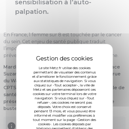
sensibilisation à l’auto-
palpation.
En France, 1 femme sur 8 est touchée par le cancer
du sein. Cet enjeu de santé publique traduit
l’importance du dépistage précoce et de la
prévention dans le cadre de la santé de la femme.
Mardi 22 octobre, de 9h à 12h au sein de l'espace
Le site Metz.fr utilise des cookies
permettant de visualiser des contenus
Suzanne Noël, situé au 1er étage du CCAS, 24 rue
et d'améliorer le fonctionnement grâce
du Wad-Billy, la Ligue contre le cancer avec la
aux statistiques de navigation. Si vous
cliquez sur -Tout accepter-, la ville de
CPTS (Communauté professionnelle territoriale de
Metz et ses partenaires déposeront ces
cookies sur votre terminal lors de votre
santé) de Metz, transmettra aux femmes
navigation. Si vous cliquez sur -Tout
présentes les gestes de prévention à l’aide de
refuser-, ces cookies ne seront pas
déposés. Votre choix est conservé
bustes d’auto-palpation.
pendant 13 mois, et vous pouvez être
informé et modifier vos préférences à
tout moment sur la page -Gestion des
cookies-. Les cookies déposés par
Matomo permettent d'obtenir des