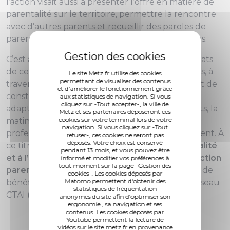
l’action visait aussi à présenter l’offre en matière de
parentalité sur le territoire, permettre la rencontre
avec d’autres parents et recueillir des paroles de
parents tout en identifiant leurs préoccupations.
C’est ainsi que ce mercredi 16 octobre, les résultats
de cette année de travail ont été rendus publics, à
Le site Metz.fr utilise des cookies
permettant de visualiser des contenus
travers la restitution d’un diagnostic permettant de
et d'améliorer le fonctionnement grâce
construire collectivement des réponses plus
aux statistiques de navigation. Si vous
cliquez sur -Tout accepter-, la ville de
adaptées. Outre les publics exilés primo arrivants, la
Metz et ses partenaires déposeront ces
cookies sur votre terminal lors de votre
matinée s’adressait aussi et surtout aux
navigation. Si vous cliquez sur -Tout
professionnels et bénévoles qui les accompagnent. À
refuser-, ces cookies ne seront pas
déposés. Votre choix est conservé
ce titre,
des formations dédiées à l’interculturalité
pendant 13 mois, et vous pouvez être
et à l’impact du parcours migratoire sur la fonction
informé et modifier vos préférences à
tout moment sur la page -Gestion des
parentale
ont été dispensées à une soixantaine de
cookies-. Les cookies déposés par
Matomo permettent d'obtenir des
bénéficiaires, professionnels et bénévoles du réseau
statistiques de fréquentation
CTAI (voir encadré ci-dessous).
anonymes du site afin d'optimiser son
ergonomie , sa navigation et ses
contenus. Les cookies déposés par
Youtube permettent la lecture de
vidéos sur le site metz.fr en provenance