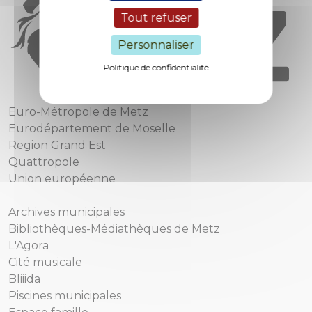
Tout refuser
Personnaliser
Politique de confidentialité
Euro-Métropole de Metz
Eurodépartement de Moselle
Region Grand Est
Quattropole
Union européenne
Archives municipales
Bibliothèques-Médiathèques de Metz
L'Agora
Cité musicale
Bliiida
Piscines municipales