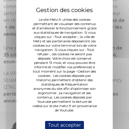
commerçants de France, c'est à présent Le Figaro
(article du 18 novembre) qui met Metz à l'honneur
Le site Metz.fr utilise des cookies
en révélant sa
6e place du classement des villes de
permettant de visualiser des contenus
+ de 100 000 habitants où il fait bon vivre pour les
et d'améliorer le fonctionnement grâce
aux statistiques de navigation. Si vous
seniors.
cliquez sur -Tout accepter-, la ville de
Metz et ses partenaires déposeront ces
cookies sur votre terminal lors de votre
Une place prestigieuse obtenue sur l'
évaluation de
navigation. Si vous cliquez sur -Tout
refuser-, ces cookies ne seront pas
35 critères : santé, commerces, loisirs, sécurité,
déposés. Votre choix est conservé
environnement…
pendant 13 mois, et vous pouvez être
informé et modifier vos préférences à
tout moment sur la page -Gestion des
La Ville de Metz devance ses voisines que sont
cookies-. Les cookies déposés par
Strasbourg (11e), Dijon (20e), Mulhouse (25e), Nancy
Matomo permettent d'obtenir des
statistiques de fréquentation
(27e), Reims (32e), ce qui tend à démontrer la
anonymes du site afin d'optimiser son
ergonomie , sa navigation et ses
pertinence des actions engagées ces dernières
contenus. Les cookies déposés par
années auprès des Messins de plus de 60 ans
.
Youtube permettent la lecture de
vidéos sur le site metz.fr en provenance
de Youtube.
Tout accepter