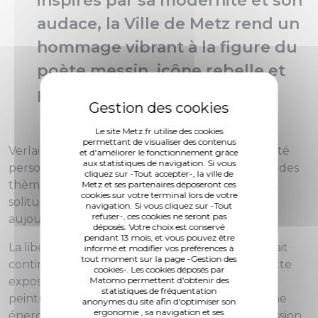
inspirés par sa modernité et son
audace, la Ville de Metz rend un
hommage vibrant à la figure du
poète messin, icône rebelle et
précurseur de l’esprit punk.
Le site Metz.fr utilise des cookies
permettant de visualiser des contenus
Verlaine est universel dans sa recherche de vérité
et d'améliorer le fonctionnement grâce
aux statistiques de navigation. Si vous
personnelle et émotionnelle. Sa poésie explore des
cliquez sur -Tout accepter-, la ville de
thèmes intimes et conflictuels – amour, jalousie,
Metz et ses partenaires déposeront ces
cookies sur votre terminal lors de votre
solitude – des sujets intemporels qui résonnent
navigation. Si vous cliquez sur -Tout
refuser-, ces cookies ne seront pas
aujourd’hui.
déposés. Votre choix est conservé
pendant 13 mois, et vous pouvez être
La liberté d’expression et de création qu’il prônait
informé et modifier vos préférences à
tout moment sur la page -Gestion des
continue d’influencer les artistes modernes. Cette
cookies-. Les cookies déposés par
Matomo permettent d'obtenir des
exposition rassemble des œuvres de musiciens,
statistiques de fréquentation
peintres et artistes qui puisent chez Verlaine une
anonymes du site afin d'optimiser son
ergonomie , sa navigation et ses
énergie brute, une fragilité humaine et une passion