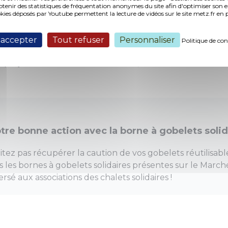
nir des statistiques de fréquentation anonymes du site afin d'optimiser son 
okies déposés par Youtube permettent la lecture de vidéos sur le site metz.fr e
r des productions solidaires et durables ;
 accepter
Tout refuser
Personnaliser
Politique de con
 les activités des structures présentes auprès du grand p
projets avec une finalité solidaire, humanitaire ou env
tre bonne action avec la borne à gobelets solid
itez pas récupérer la caution de vos gobelets réutilisabl
 les bornes à gobelets solidaires présentes sur le Marché
rsé aux associations des chalets solidaires !