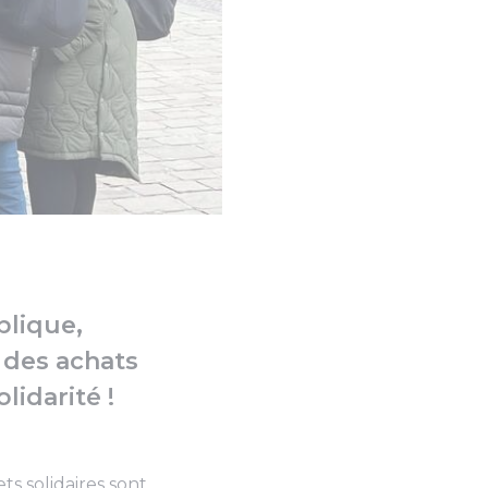
(Photo 2 de 10)
blique,
 des achats
lidarité !
ts solidaires sont