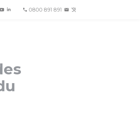
0800 891 891
des
du