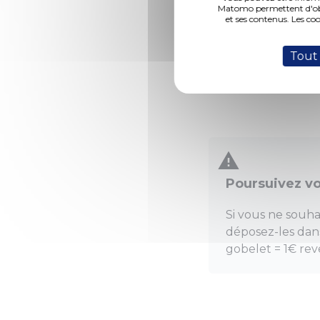
Matomo permettent d'obte
Les objectifs ?
et ses contenus. Les co
Mettre en valeu
Tout
Faire connaître
Promouvoir des 
Poursuivez vo
Si vous ne souha
déposez-les dans
gobelet = 1€ reve