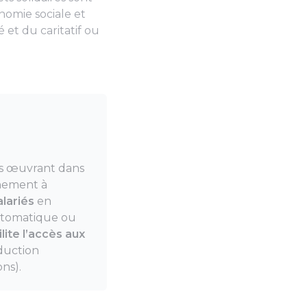
onomie sociale et
 et du caritatif ou
ns œuvrant dans
inement à
lariés
en
automatique ou
ilite l’accès aux
nduction
ns).