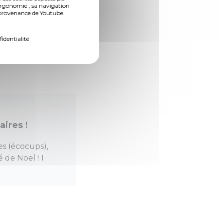
ergonomie , sa navigation
n provenance de Youtube.
fidentialité
ublic ;
ironnementale forte.
aires !
es (écocups),
 de Noël ! 1