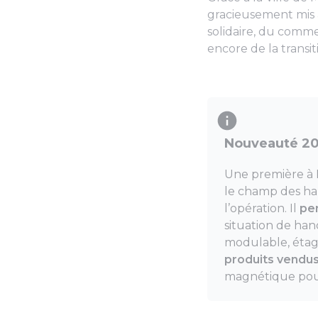
gracieusement mis à 
solidaire, du comme
encore de la transi
Nouveauté 202
Une première à 
le champ des han
l’opération. Il
pe
situation de han
modulable, étagè
produits vendus 
magnétique pour