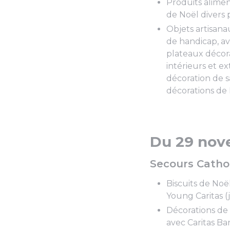
Produits alimen
de Noël divers p
Objets artisanau
de handicap, ave
plateaux décora
intérieurs et e
décoration de sa
décorations de 
Du 29 nov
Secours Catho
Biscuits de Noël 
Young Caritas (
Décorations de 
avec Caritas Ba