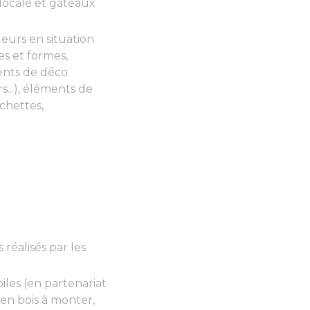
 locale et gâteaux
leurs en situation
les et formes,
ents de déco
s...), éléments de
ochettes,
s réalisés par les
iles (en partenariat
en bois à monter,