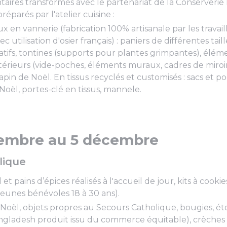
taires transformés avec le partenariat de la Conserverie
réparés par l'atelier cuisine :
x en vannerie (fabrication 100% artisanale par les travail
c utilisation d'osier français) : paniers de différentes tail
tifs, tontines (supports pour plantes grimpantes), élém
xtérieurs (vide-poches, éléments muraux, cadres de miroir
pin de Noël. En tissus recyclés et customisés : sacs et p
Noël, portes-clé en tissus, mannele.
embre au 5 décembre
lique
et pains d’épices réalisés à l'accueil de jour, kits à cookie
jeunes bénévoles 18 à 30 ans).
Noël, objets propres au Secours Catholique, bougies, éto
ngladesh produit issu du commerce équitable), crèches 