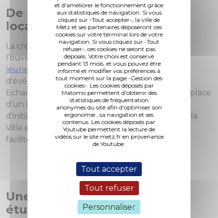
et d'améliorer le fonctionnement grâce
De nombreuses initiatives
aux statistiques de navigation. Si vous
cliquez sur -Tout accepter-, la ville de
locales
Metz et ses partenaires déposeront ces
cookies sur votre terminal lors de votre
navigation. Si vous cliquez sur -Tout
La création de
la web app metzletudiante.eu
,
refuser-, ces cookies ne seront pas
déposés. Votre choix est conservé
l’ouverture du
Cap - Maison des étudiants, des
pendant 13 mois, et vous pouvez être
jeunes et des associations
, l'organisation
informé et modifier vos préférences à
tout moment sur la page -Gestion des
d'événements (Metz l'étudiante l'event, les
cookies-. Les cookies déposés par
Echanges gourmands, …), ou encore la mise en place
Matomo permettent d'obtenir des
statistiques de fréquentation
d'un
Conseil de la vie étudiante
sont autant
anonymes du site afin d'optimiser son
ergonomie , sa navigation et ses
d'initiatives déployées ces dernières années par la
contenus. Les cookies déposés par
Ville et l'Eurométropole de Metz et destinées à
Youtube permettent la lecture de
vidéos sur le site metz.fr en provenance
faciliter la vie des étudiants.
de Youtube.
Tout accepter
Tout refuser
Une offre de logements
Personnaliser
étudiants avantageuse