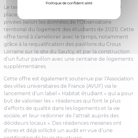
Politique de confidentialité
Le territoire propose en effet une offre de 5 100
places réparties entre structures publiques et
privées (selon les données de l'Observatoire
territorial du logement des étudiants de 2021). Cette
offre tend à s’améliorer avec le temps, notamment
grâce à la requalification des pavillons du Crous
Lorraine sur le site du Saulcy, et par la construction
d’un futur pavillon avec une centaine de logements
supplémentaires.
Cette offre est également soutenue par l’Association
des villes universitaires de France (AVUF) via le
lancement d’un label « Habitat étudiant » qui a pour
but de valoriser les « résidences qui font le plus
d’efforts de qualité dans les logements et la vie
sociale, et leur redonner de l’attrait auprès des
décideurs locaux ». Des résidences messines ont
d’ores et déjà sollicité un audit en vue d’une
certification de leurs structures.