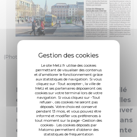
(Photo 1 de 1)
Le site Metz.fr utilise des cookies
permettant de visualiser des contenus
et d'améliorer le fonctionnement grâce
aux statistiques de navigation. Si vous
cliquez sur -Tout accepter-, la ville de
Le journal Le Parisien a dévoilé
Metz et ses partenaires déposeront ces
cookies sur votre terminal lors de votre
navigation. Si vous cliquez sur -Tout
ce matin le baromètre des villes
refuser-, ces cookies ne seront pas
déposés. Votre choix est conservé
les plus attractives pour trouver
pendant 13 mois, et vous pouvez être
informé et modifier vos préférences à
un emploi et un logement. Dans
tout moment sur la page -Gestion des
cookies-. Les cookies déposés par
cette 6ème édition, Metz monte
Matomo permettent d'obtenir des
statistiques de fréquentation