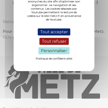
sur la 2ème place du podium !
anonymes du site afin d'optimiser son
ergonomie , sa navigation et ses
contenus. Les cookies déposés par
Youtube permettent la lecture de
vidéos sur le site metz.fr en provenance
de Youtube.
Retrouvez l’article :
https://urls.fr/il3s0D
Pour découvrir toutes les offres d’emploi sur Metz
,
Tout accepter
RDV sur
https://monemploi.metz.fr/
Tout refuser
Personnaliser
Politique de confidentialité