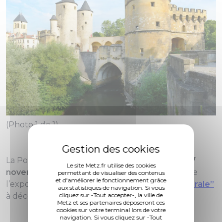
(Photo 1 de 1)
La Porte des Allemands sera fermée
du 10 au 27
Le site Metz.fr utilise des cookies
novembre 2025 inclus
en raison du montage de
permettant de visualiser des contenus
et d'améliorer le fonctionnement grâce
l’exposition
“
Il n'y a pas que Chagall à la Cathédrale”
aux statistiques de navigation. Si vous
à découvrir à compter du 28 novembre !
cliquez sur -Tout accepter-, la ville de
Metz et ses partenaires déposeront ces
cookies sur votre terminal lors de votre
navigation. Si vous cliquez sur -Tout