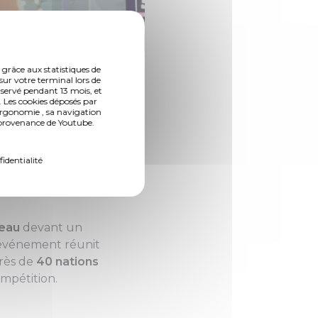
 grâce aux statistiques de
sur votre terminal lors de
nservé pendant 13 mois, et
 Les cookies déposés par
ergonomie , sa navigation
 la 19ème
(Photo 2 de 10)
n provenance de Youtube.
nouvelle fois
fidentialité
veau
devant un
l’événement réunit
Près de
40 nations
ompétition.