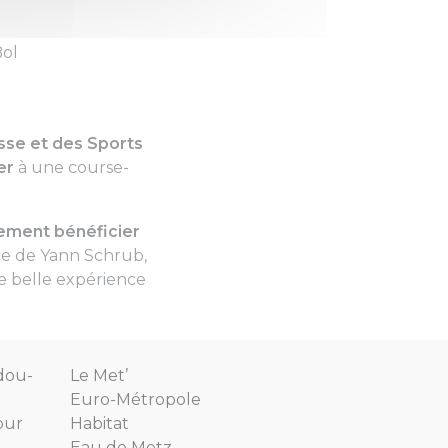
Bol
esse et des Sports
per
à une course-
lement bénéficier
ce de Yann Schrub,
 belle expérience
dou-
Le Met’
Euro-Métropole
our
Habitat
Eau de Metz