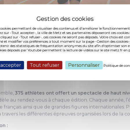
es cookies permettant de visualiser des contenus et d'améliorer le fonctionnement
ez sur -Tout accepter-, la ville de Metz et ses partenaires déposeront ces cookies 
 cliquez sur -Tout refuser-, ces cookies ne seront pas déposés. Votre choix est co
é et modifier vos préférences à tout moment sur la page -Gestion des cookies-.
nir des statistiques de fréquentation anonymes du site afin d'optimiser son 
me meilleur meeting indoor au monde,
okies déposés par Youtube permettent la lecture de vidéos sur le site metz.fr e
u Meeting Metz Moselle Athlélor a une 
 accepter
Tout refuser
Personnaliser
Politique de con
es ses promesses.
omble,
375 athlètes ont offert un spectacle de haut ni
fidèle au rendez-vous à chaque édition. Chaque année, 
sme français ainsi que de grandes figures internationales. 
 travers les différentes épreuves organisées lors de la c
on :