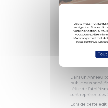
(Photo 1 de 10)
Le site Metz.fr utilise d
navigation. Si vous cliqu
votre navigation. Si vous
vous pouvez être inform
Matomo permettent d'obte
Classé 5è
et ses contenus. Les co
édition d
Tout
tenu tout
Dans un Anneau c
public passionné, 
l’élite de l’athléti
sont représentées à
Lors de cette éditi