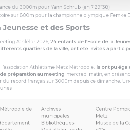
rance du 3000m pour Yann Schrub (en 7'29"38)
ctoire sur 800m pour la championne olympique Femke 
a Jeunesse et des Sports
eeting Athlélor 2026,
24 enfants de l’Ecole de la Jeun
fférents quartiers de la ville, ont été invités à partici
 l’association Athlétisme Metz Métropole, i
ls ont pu éga
 de préparation au meeting
, mercredi matin, en présen
du record français sur 3000m depuis ce dimanche. Une
eunes !
Métropole de
Archives
Centre Pompi
municipales
Metz
département
Bibliothèques-
Musée de la C
selle
Médiathèques de
d'Or